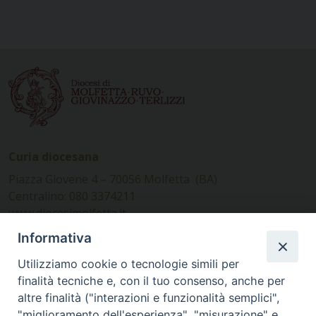
Curia diocesana
Piazza Giovene 4 – 70056 Molfetta (BA)
Centralino: 080 3374211
www.diocesimolfetta.it –
diocesimolfetta@pec.chiesacattolica.it
Informativa
Utilizziamo cookie o tecnologie simili per
Ufficio Comunicazioni sociali
finalità tecniche e, con il tuo consenso, anche per
altre finalità ("interazioni e funzionalità semplici",
Piazza Giovene 4 – 70056 Molfetta (BA)
"miglioramento dell'esperienza", "misurazione" e