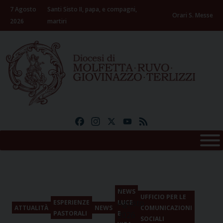
Skip
7 Agosto
Santi Sisto II, papa, e compagni,
to
Orari S. Messe
2026
martiri
content
Facebook
Instagram
X
YouTube
Feed
7
NEWS
UFFICIO PER LE
Agosto
ESPERIENZE
LUCE
ATTUALITÀ
NEWS
COMUNICAZIONI
PASTORALI
E
2026
SOCIALI