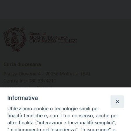
Curia diocesana
Piazza Giovene 4 – 70056 Molfetta (BA)
Centralino: 080 3374211
www.diocesimolfetta.it –
diocesimolfetta@pec.chiesacattolica.it
Informativa
Utilizziamo cookie o tecnologie simili per
Ufficio Comunicazioni sociali
finalità tecniche e, con il tuo consenso, anche per
altre finalità ("interazioni e funzionalità semplici",
Piazza Giovene 4 – 70056 Molfetta (BA)
"miglioramento dell'esperienza", "misurazione" e