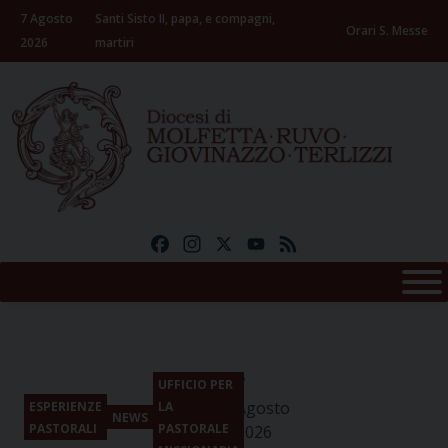
Skip
7 Agosto
Santi Sisto II, papa, e compagni,
to
Orari S. Messe
2026
martiri
content
Facebook
Instagram
X
YouTube
Feed
7
UFFICIO PER
Agosto
ESPERIENZE
LA
NEWS
PASTORALI
PASTORALE
2026