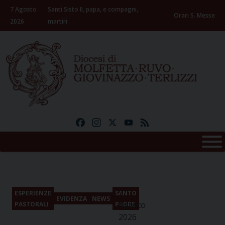
Skip
7 Agosto
Santi Sisto II, papa, e compagni,
to
Orari S. Messe
2026
martiri
content
Facebook
Instagram
X
YouTube
Feed
7
ESPERIENZE
SANTO
EVIDENZA
NEWS
Agosto
PASTORALI
PADRE
2026