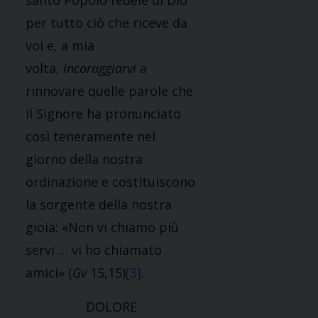
santo Popolo fedele di Dio
per tutto ciò che riceve da
voi e, a mia
volta,
incoraggiarvi
a
rinnovare quelle parole che
il Signore ha pronunciato
così teneramente nel
giorno della nostra
ordinazione e costituiscono
la sorgente della nostra
gioia: «Non vi chiamo più
servi … vi ho chiamato
amici» (
Gv
15,15)
[3]
.
DOLORE