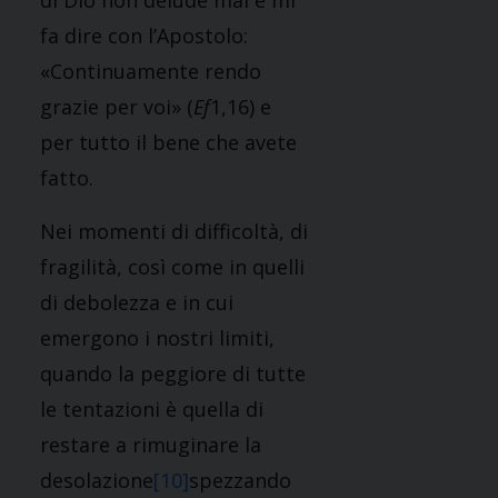
di Dio non delude mai e mi
fa dire con l’Apostolo:
«Continuamente rendo
grazie per voi» (
Ef
1,16) e
per tutto il bene che avete
fatto.
Nei momenti di difficoltà, di
fragilità, così come in quelli
di debolezza e in cui
emergono i nostri limiti,
quando la peggiore di tutte
le tentazioni è quella di
restare a rimuginare la
desolazione
[10]
spezzando