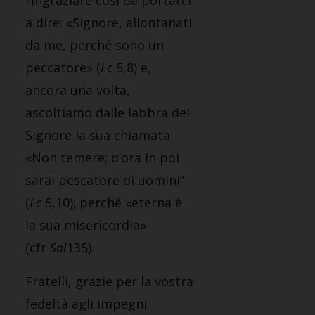
ringraziare così da portarci
a dire: «Signore, allontanati
da me, perché sono un
peccatore» (
Lc
5,8) e,
ancora una volta,
ascoltiamo dalle labbra del
Signore la sua chiamata:
«Non temere; d’ora in poi
sarai pescatore di uomini”
(
Lc
5,10); perché «eterna è
la sua misericordia»
(cfr
Sal
135).
Fratelli, grazie per la vostra
fedeltà agli impegni