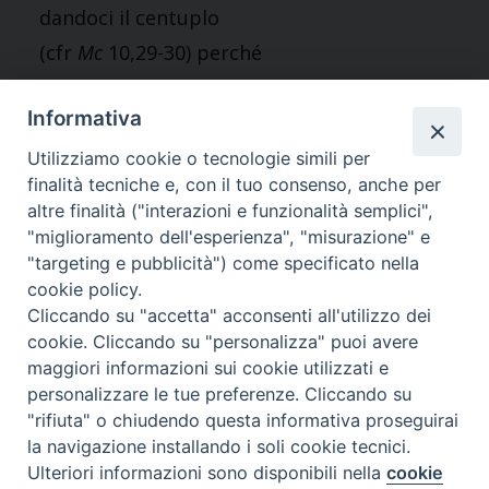
dandoci il centuplo
(cfr
Mc
10,29-30) perché
«eterna è la sua
Informativa
misericordia».
Utilizziamo cookie o tecnologie simili per
Grazie per la gioia con cui
finalità tecniche e, con il tuo consenso, anche per
avete saputo donare la
altre finalità ("interazioni e funzionalità semplici",
"miglioramento dell'esperienza", "misurazione" e
vostra vita, mostrando un
"targeting e pubblicità") come specificato nella
cuore che nel corso degli
cookie policy.
anni ha combattuto e
Cliccando su "accetta" acconsenti all'utilizzo dei
cookie. Cliccando su "personalizza" puoi avere
lottato per non diventare
maggiori informazioni sui cookie utilizzati e
angusto ed amaro ed
personalizzare le tue preferenze. Cliccando su
essere, al contrario,
"rifiuta" o chiudendo questa informativa proseguirai
la navigazione installando i soli cookie tecnici.
quotidianamente allargato
Ulteriori informazioni sono disponibili nella
cookie
Preferenze Cookie