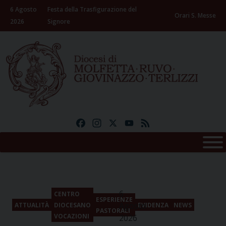
Skip
6 Agosto
Festa della Trasfigurazione del
to
Orari S. Messe
2026
Signore
content
Facebook
Instagram
X
YouTube
Feed
6
CENTRO
ESPERIENZE
Agosto
ATTUALITÀ
DIOCESANO
EVIDENZA
NEWS
PASTORALI
VOCAZIONI
2026