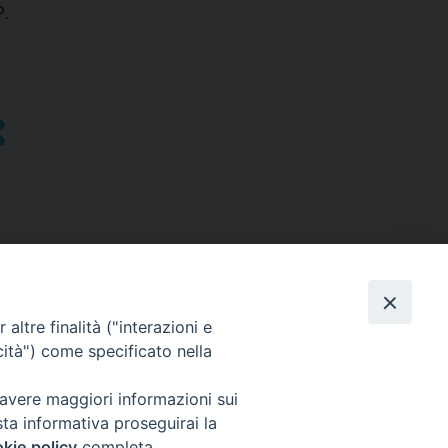
P.
altre finalità ("interazioni e
cità") come specificato nella
SEGUICI SU
 avere maggiori informazioni sui
sta informativa proseguirai la
Facebook
Instagram
X
YouTube
Feed
kie policy
completa.