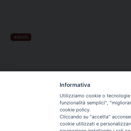
NEWS
Informativa
Utilizziamo cookie o tecnologie s
funzionalità semplici", "miglior
cookie policy.
Curia diocesana
Cliccando su "accetta" acconsent
cookie utilizzati e personalizza
Piazza Giovene 4 – 70056 Molfetta (BA)
navigazione installando i soli co