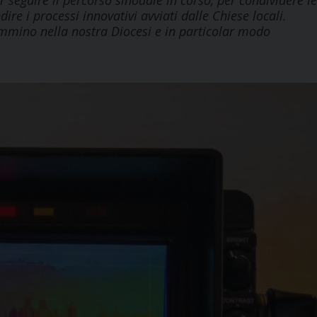
r seguire il percorso sinodale in corso, per condividere le
re i processi innovativi avviati dalle Chiese locali.
mmino nella nostra Diocesi e in particolar modo