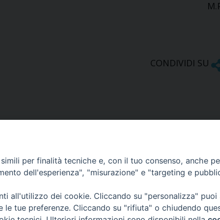
M.
CONDIVIDI SU
imili per finalità tecniche e, con il tuo consenso, anche per 
amento dell'esperienza", "misurazione" e "targeting e pubbli
Ufficio Comunicazioni sociali
i all'utilizzo dei cookie. Cliccando su "personalizza" puoi
re le tue preferenze. Cliccando su "rifiuta" o chiudendo que
Piazza Giovene 4 – 70056 Molfetta (BA)
okie tecnici. Ulteriori informazioni sono disponibili nella
coo