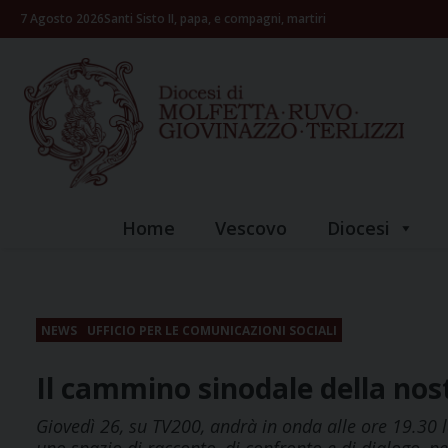
Skip
7 Agosto 2026
Santi Sisto II, papa, e compagni, martiri
to
content
Home
Vescovo
Diocesi
NEWS
UFFICIO PER LE COMUNICAZIONI SOCIALI
Il cammino sinodale della nos
Giovedì 26, su TV200, andrà in onda alle ore 19.30