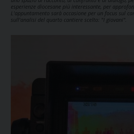
uno spazio di racconto, di confronto e di dialogo, pe
esperienze diocesane più interessante, per approfondi
L'appuntamento sarà occasione per un focus sul ca
sull'analisi del quarto cantiere scelto: "I giovani".