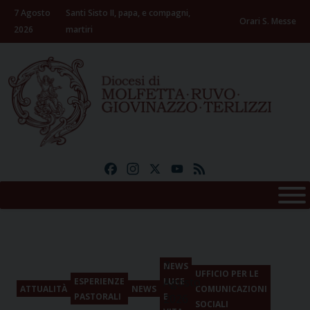
Skip
7 Agosto
Santi Sisto II, papa, e compagni,
to
Orari S. Messe
2026
martiri
content
Facebook
Instagram
X
YouTube
Feed
7
NEWS
UFFICIO PER LE
Agosto
ESPERIENZE
LUCE
ATTUALITÀ
NEWS
COMUNICAZIONI
PASTORALI
E
2026
SOCIALI