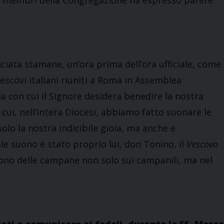
ovi membri della Congregazione ha espresso parere
nciata stamane, un’ora prima dell’ora ufficiale, come
escovi italiani riuniti a Roma in Assemblea
a con cui il Signore desidera benedire la nostra
 cui, nell’intera Diocesi, abbiamo fatto suonare le
olo la nostra indicibile gioia, ma anche e
le suono è stato proprio lui, don Tonino, il
Vescovo
uono delle campane non solo sui campanili, ma nel