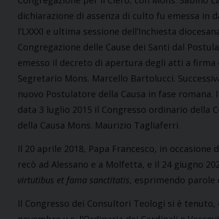
Congregazione per il Clero, con Mons. Sabino Lat
dichiarazione di assenza di culto fu emessa in 
l’LXXXI e ultima sessione dell’Inchiesta diocesana. 
Congregazione delle Cause dei Santi dal Postul
emesso il decreto di apertura degli atti a firma
Segretario Mons. Marcello Bartolucci. Success
nuovo Postulatore della Causa in fase romana. Il 
data 3 luglio 2015 il Congresso ordinario della
della Causa Mons. Maurizio Tagliaferri.
Il 20 aprile 2018, Papa Francesco, in occasione 
recò ad Alessano e a Molfetta, e il 24 giugno 20
virtutibus et fama sanctitatis
, esprimendo parole 
Il Congresso dei Consultori Teologi si è tenuto, 