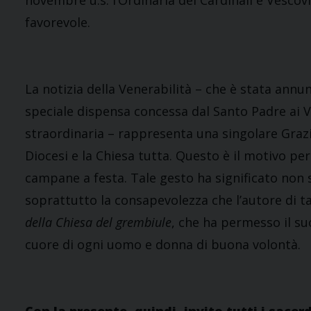
novembre u.s. l’Ordinaria dei Cardinali e Vesc
favorevole.
La notizia della Venerabilità – che è stata annu
speciale dispensa concessa dal Santo Padre ai V
straordinaria – rappresenta una singolare Grazi
Diocesi e la Chiesa tutta. Questo è il motivo per
campane a festa. Tale gesto ha significato non s
soprattutto la consapevolezza che l’autore di ta
della Chiesa del grembiule
, che ha permesso il s
cuore di ogni uomo e donna di buona volontà.