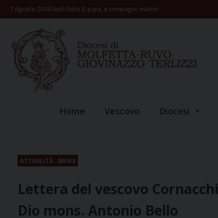
Skip
7 Agosto 2026
Santi Sisto II, papa, e compagni, martiri
to
content
Home
Vescovo
Diocesi
ATTUALITÀ
NEWS
Lettera del vescovo Cornacchia
Dio mons. Antonio Bello