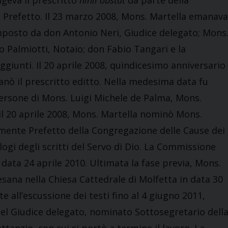
geva il prescritto
nihil obstat
da parte della
l Prefetto. Il 23 marzo 2008, Mons. Martella emanava
omposto da don Antonio Neri, Giudice delegato; Mons
 Palmiotti, Notaio; don Fabio Tangari e la
iunti. Il 20 aprile 2008, quindicesimo anniversario
anò il prescritto editto. Nella medesima data fu
ersone di Mons. Luigi Michele de Palma, Mons.
il 20 aprile 2008, Mons. Martella nominò Mons.
mente Prefetto della Congregazione delle Cause dei
logi degli scritti del Servo di Dio. La Commissione
 data 24 aprile 2010. Ultimata la fase previa, Mons.
esana nella Chiesa Cattedrale di Molfetta in data 30
 all’escussione dei testi fino al 4 giugno 2011,
del Giudice delegato, nominato Sottosegretario dell