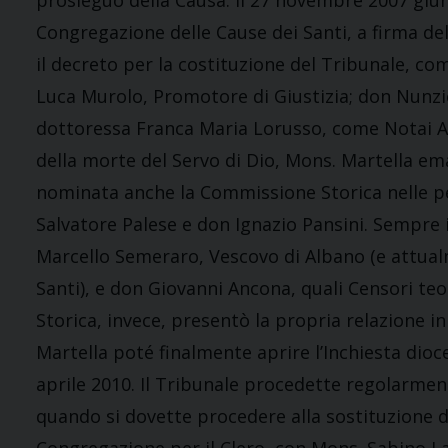
prosieguo della Causa. Il 27 novembre 2007 giun
Congregazione delle Cause dei Santi, a firma de
il decreto per la costituzione del Tribunale, c
Luca Murolo, Promotore di Giustizia; don Nunzio
dottoressa Franca Maria Lorusso, come Notai Agg
della morte del Servo di Dio, Mons. Martella em
nominata anche la Commissione Storica nelle p
Salvatore Palese e don Ignazio Pansini. Sempre 
Marcello Semeraro, Vescovo di Albano (e attual
Santi), e don Giovanni Ancona, quali Censori teo
Storica, invece, presentò la propria relazione in
Martella poté finalmente aprire l’Inchiesta dioc
aprile 2010. Il Tribunale procedette regolarmente
quando si dovette procedere alla sostituzione 