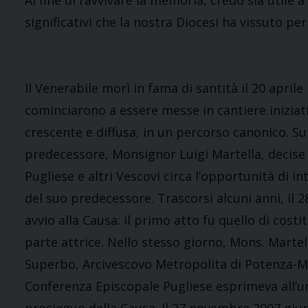
Al fine di ravvivare la memoria, credo sia utile 
significativi che la nostra Diocesi ha vissuto per
Il Venerabile morì in fama di santità il 20 april
cominciarono a essere messe in cantiere iniziat
crescente e diffusa, in un percorso canonico. Sul
predecessore, Monsignor Luigi Martella, decise 
Pugliese e altri Vescovi circa l’opportunità di i
del suo predecessore. Trascorsi alcuni anni, il
avvio alla Causa: il primo atto fu quello di cost
parte attrice. Nello stesso giorno, Mons. Mart
Superbo, Arcivescovo Metropolita di Potenza-M
Conferenza Episcopale Pugliese esprimeva all’una