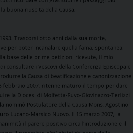
a tutti ricordare con gratitudine i passaggi più
 la buona riuscita della Causa.
e 1993. Trascorsi otto anni dalla sua morte,
ive per poter incanalare quella fama, spontanea,
la base delle prime petizioni ricevute, il mio
di consultare i Vescovi della Conferenza Episcopale
ntrodurre la Causa di beatificazione e canonizzazione
 28 febbraio 2007, ritenne maturo il tempo per dare
ituire la Diocesi di Molfetta-Ruvo-Giovinazzo-Terlizzi
ella nominò Postulatore della Causa Mons. Agostino
uro Lucano-Marsico Nuovo. Il 15 marzo 2007, la
nimità il parere positivo circa l’introduzione e il