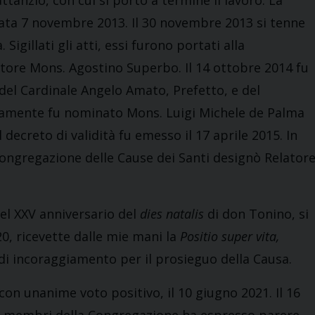
tanzio, con cui si portò a termine il lavoro. La
data 7 novembre 2013. Il 30 novembre 2013 si tenne
Sigillati gli atti, essi furono portati alla
atore Mons. Agostino Superbo. Il 14 ottobre 2014 fu
 del Cardinale Angelo Amato, Prefetto, e del
ivamente fu nominato Mons. Luigi Michele de Palma
decreto di validità fu emesso il 17 aprile 2015. In
 Congregazione delle Cause dei Santi designò Relator
del XXV anniversario del
dies natalis
di don Tonino, si
20, ricevette dalle mie mani la
Positio super vita,
di incoraggiamento per il prosieguo della Causa.
con unanime voto positivo, il 10 giugno 2021. Il 16