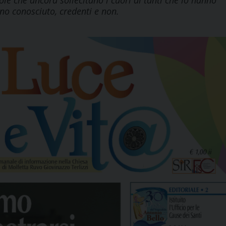
ole che ancora sollecitano i cuori di tanti che lo hanno
o conosciuto, credenti e non.