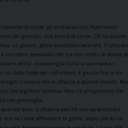
, risonante di spole, gli preparavi con mani veloci
lenzio del grembo, una tunica di carne. Chi sa quante
ica, un giorno, gliela avrebbero lacerata. Ti sfiorav
i a sorridere pensando che tra non molto le donne d
ebbero detto: «rassomiglia tutto a sua madre».
ui dalle falde dei colli eterni, è giunta fino a noi
dono ogni creatura che si affaccia a questo mondo. No
iolenza che legittimi violenza. Non c’è programma che
ita che germoglia.
a quarant’anni, si dispera perché non sa accettare
e non sa come affrontare la gente, dopo che lui se
za madre. Suggerisci parole di perdono a Lucia che,