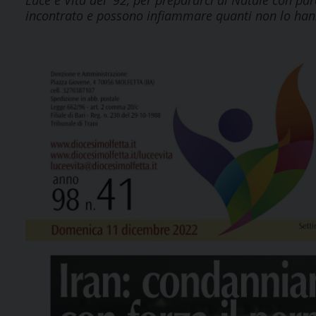
Luce e Vita del '92, per prepararci al Natale con par
incontrato e possono infiammare quanti non lo hann