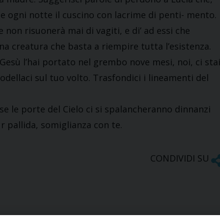
de ogni notte il cuscino con lacrime di penti- mento.
 non risuonerà mai di vagiti, e di’ ad essi che
una creatura che basta a riempire tutta l’esistenza.
Gesù l’hai portato nel grembo nove mesi, noi, ci sta
odellaci sul tuo volto. Trasfondici i lineamenti del
 se le porte del Cielo ci si spalancheranno dinnanzi
r pallida, somiglianza con te.
CONDIVIDI SU