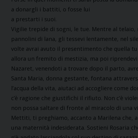
a donargli i battiti, o fosse lui
a prestarti i suoi.
Vigilie trepide di sogni, le tue. Mentre al telaio
pannolini di lana, gli tessevi lentamente, nel si
volte avrai avuto il presentimento che quella tun
allora un fremito di mestizia, ma poi riprendev
Nazaret, venendoti a trovare dopo il parto, avr
Santa Maria, donna gestante, fontana attraverso c
l’acqua della vita, aiutaci ad accogliere come 
c’è ragione che giustifichi il rifiuto. Non c’è v
non possa saltare di fronte al miracolo di una v
Mettiti, ti preghiamo, accanto a Marilena che, 
una maternità indesiderata. Sostieni Rosaria ch
n’è andato lasciandola col suo destino di ragaz