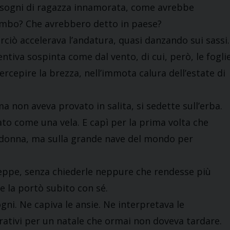
i sogni di ragazza innamorata, come avrebbe
rembo? Che avrebbero detto in paese?
erciò accelerava l’andatura, quasi danzando sui sassi.
entiva sospinta come dal vento, di cui, però, le fogli
percepire la brezza, nell’immota calura dell’estate di
a non aveva provato in salita, si sedette sull’erba.
rvato come una vela. E capì per la prima volta che
di donna, ma sulla grande nave del mondo per
seppe, senza chiederle neppure che rendesse più
se la portò subito con sé.
ogni. Ne capiva le ansie. Ne interpretava le
ativi per un natale che ormai non doveva tardare.