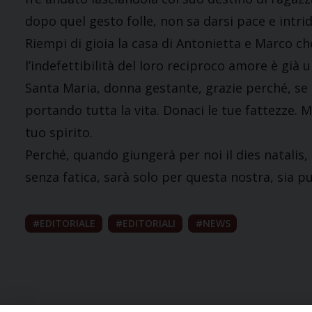
dopo quel gesto folle, non sa darsi pace e intri
Riempi di gioia la casa di Antonietta e Marco che
l’indefettibilità del loro reciproco amore è già 
Santa Maria, donna gestante, grazie perché, se 
portando tutta la vita. Donaci le tue fattezze. M
tuo spirito.
Perché, quando giungerà per noi il dies natalis,
senza fatica, sarà solo per questa nostra, sia pu
EDITORIALE
EDITORIALI
NEWS