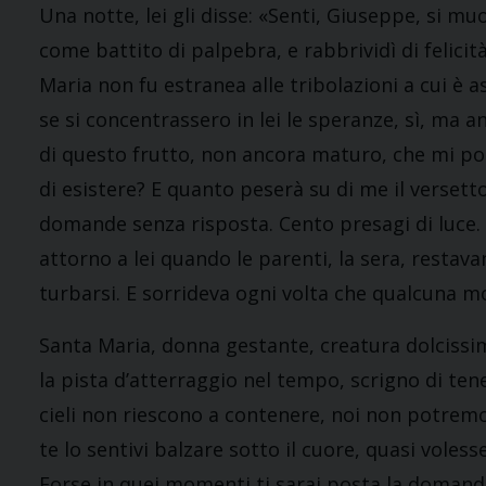
Una notte, lei gli disse: «Senti, Giuseppe, si mu
come battito di palpebra, e rabbrividì di felicità
Maria non fu estranea alle tribolazioni a cui è
se si concentrassero in lei le speranze, sì, ma a
di questo frutto, non ancora maturo, che mi po
di esistere? E quanto peserà su di me il versetto 
domande senza risposta. Cento presagi di luce. 
attorno a lei quando le parenti, la sera, restava
turbarsi. E sorrideva ogni volta che qualcuna
Santa Maria, donna gestante, creatura dolcissima
la pista d’atterraggio nel tempo, scrigno di ten
cieli non riescono a contenere, noi non potremo
te lo sentivi balzare sotto il cuore, quasi voles
Forse in quei momenti ti sarai posta la domanda