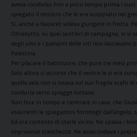
aveva condiviso fino a poco tempo prima i suo
spiegato il mistero che le era scoppiato nel g
Sì, anche a Nazaret voleva giungere in fretta. P
Oltretutto, su quei sentieri di campagna, vi si s
degli ulivi e i pampini delle viti non lasciavano 
Palestina.
Per placare il batticuore, che pure tre mesi prim
Solo allora si accorse che il ventre le si era cu
quella vela non si issava sul suo fragile scafo 
condurla verso spiagge lontane.
Non fece in tempo a rientrare in casa, che Giu
esaurienti le spiegazioni fornitegli dall’angelo, 
Ed era contento di starle vicino. Ne spiava i bis
improvvise stanchezze. Ne assecondava i prepar