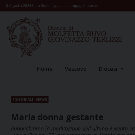
Skip
8 Agosto 2026
Santi Sisto II, papa, e compagni, martiri
to
content
Home
Vescovo
Diocesi
EDITORIALI
NEWS
Maria donna gestante
Pubblichiamo la meditazione dell'ultimo Avvento vis