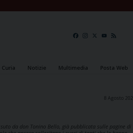
Facebook
Instagram
X
YouTube
Feed
Curia
Notizie
Multimedia
Posta Web
8 Agosto 20
suto da don Tonino Bello, già pubblicata sulle pagine di