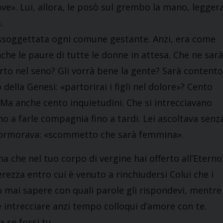
ove». Lui, allora, le posò sul grembo la mano, legger
.
 assoggettata ogni comune gestante. Anzi, era come
nche le paure di tutte le donne in attesa. Che ne sarà
rto nel seno? Gli vorrà bene la gente? Sarà contento
della Genesi: «partorirai i figli nel dolore»? Cento
Ma anche cento inquietudini. Che si intrecciavano
no a farle compagnia fino a tardi. Lei ascoltava senz
 mormorava: «scommetto che sarà femmina».
 che nel tuo corpo di vergine hai offerto all’Eterno
erezza entro cui è venuto a rinchiudersi Colui che i
 mai sapere con quali parole gli rispondevi, mentre
se intrecciare anzi tempo colloqui d’amore con te.
 se fossi tu