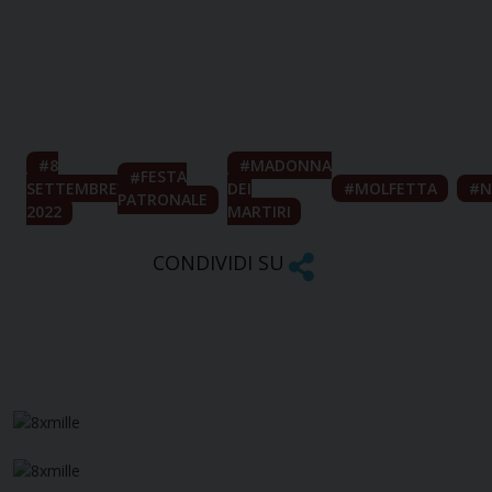
8
MADONNA
FESTA
SETTEMBRE
DEI
MOLFETTA
N
PATRONALE
2022
MARTIRI
CONDIVIDI SU