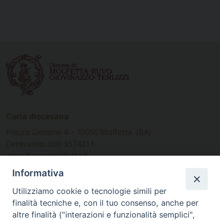
Curia diocesana
Piazza Giovene 4 – 70056 Molfetta (BA)
Centralino: 080 3374211
www.diocesimolfetta.it –
diocesimolfetta@pec.chiesacattolica.it
Informativa
Utilizziamo cookie o tecnologie simili per
Ufficio Comunicazioni sociali
finalità tecniche e, con il tuo consenso, anche per
altre finalità ("interazioni e funzionalità semplici",
Piazza Giovene 4 – 70056 Molfetta (BA)