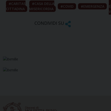
CARITAS
CASA DELLA
COVID
EMERGENZA
E
CITTADINA
MISERICORDIA
V
CONDIVIDI SU