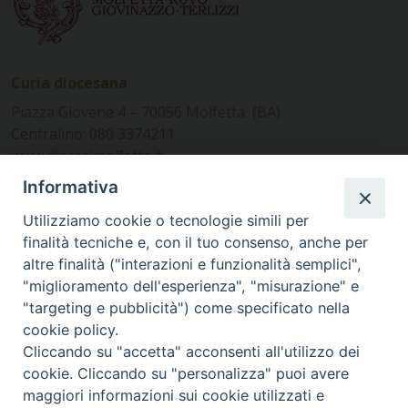
Curia diocesana
Piazza Giovene 4 – 70056 Molfetta (BA)
Centralino: 080 3374211
www.diocesimolfetta.it –
diocesimolfetta@pec.chiesacattolica.it
Informativa
Utilizziamo cookie o tecnologie simili per
Ufficio Comunicazioni sociali
finalità tecniche e, con il tuo consenso, anche per
altre finalità ("interazioni e funzionalità semplici",
Piazza Giovene 4 – 70056 Molfetta (BA)
"miglioramento dell'esperienza", "misurazione" e
comunicazionisociali@diocesimolfetta.it
"targeting e pubblicità") come specificato nella
cookie policy.
Cliccando su "accetta" acconsenti all'utilizzo dei
SEGUICI SU
cookie. Cliccando su "personalizza" puoi avere
Facebook
Instagram
X
YouTube
Feed
maggiori informazioni sui cookie utilizzati e