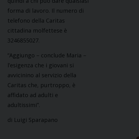
quindi a chi può dare qualsiasi
forma di lavoro. Il numero di
telefono della Caritas
cittadina molfettese è
3246855027.
“Aggiungo – conclude Maria –
l’esigenza che i giovani si
avvicinino al servizio della
Caritas che, purtroppo, è
affidato ad adulti e
adultissimi”.
di Luigi Sparapano