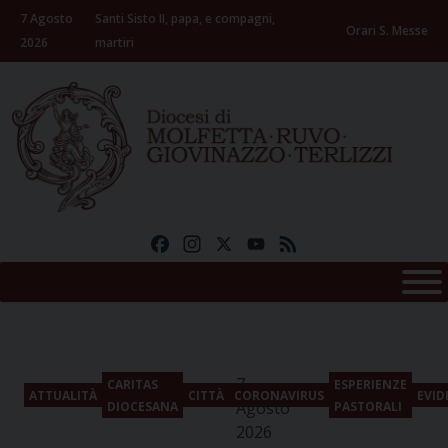
Skip
7 Agosto
Santi Sisto II, papa, e compagni,
to
Orari S. Messe
2026
martiri
content
Facebook
Instagram
X
YouTube
Feed
7
CARITAS
ESPERIENZE
ATTUALITÀ
CITTÀ
CORONAVIRUS
EVID
Agosto
DIOCESANA
PASTORALI
2026