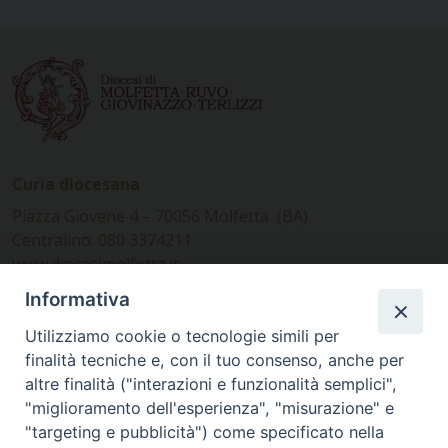
Curia diocesana
Piazza Giovene 4 – 70056 Molfetta (BA)
Centralino: 080 3374211
www.diocesimolfetta.it –
diocesimolfetta@pec.chiesacattolica.it
Informativa
Utilizziamo cookie o tecnologie simili per
Ufficio Comunicazioni sociali
finalità tecniche e, con il tuo consenso, anche per
altre finalità ("interazioni e funzionalità semplici",
Piazza Giovene 4 – 70056 Molfetta (BA)
"miglioramento dell'esperienza", "misurazione" e
comunicazionisociali@diocesimolfetta.it
"targeting e pubblicità") come specificato nella