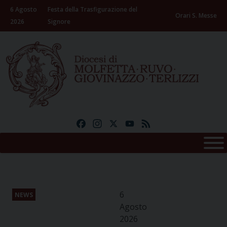
Skip
6 Agosto
Festa della Trasfigurazione del
to
Orari S. Messe
2026
Signore
content
Facebook
Instagram
X
YouTube
Feed
6
NEWS
Agosto
2026