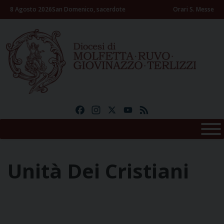
Skip
8 Agosto 2026
San Domenico, sacerdote
Orari S. Messe
to
content
Facebook
Instagram
X
YouTube
Feed
Unità Dei Cristiani