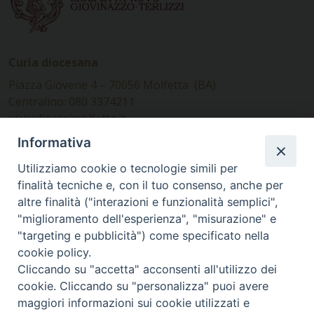
Curia diocesana
Piazza Giovene 4 – 70056 Molfetta (BA)
Centralino: 080 3374211
www.diocesimolfetta.it –
diocesimolfetta@pec.chiesacattolica.it
Informativa
Utilizziamo cookie o tecnologie simili per
Ufficio Comunicazioni sociali
finalità tecniche e, con il tuo consenso, anche per
altre finalità ("interazioni e funzionalità semplici",
Piazza Giovene 4 – 70056 Molfetta (BA)
"miglioramento dell'esperienza", "misurazione" e
comunicazionisociali@diocesimolfetta.it
"targeting e pubblicità") come specificato nella
cookie policy.
Cliccando su "accetta" acconsenti all'utilizzo dei
SEGUICI SU
cookie. Cliccando su "personalizza" puoi avere
Facebook
Instagram
X
YouTube
Feed
maggiori informazioni sui cookie utilizzati e