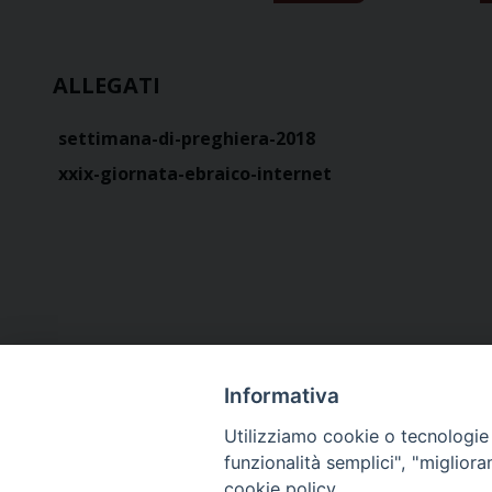
ALLEGATI
settimana-di-preghiera-2018
xxix-giornata-ebraico-internet
Informativa
Utilizziamo cookie o tecnologie s
funzionalità semplici", "miglior
cookie policy.