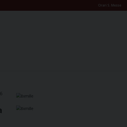
Orari S. Messe
26
a