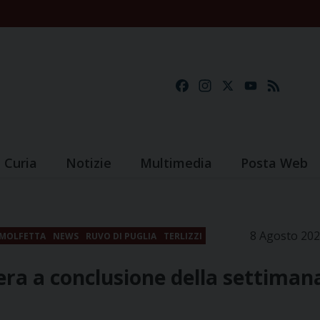
Facebook
Instagram
X
YouTube
Feed
Curia
Notizie
Multimedia
Posta Web
8 Agosto 20
MOLFETTA
NEWS
RUVO DI PUGLIA
TERLIZZI
era a conclusione della settiman