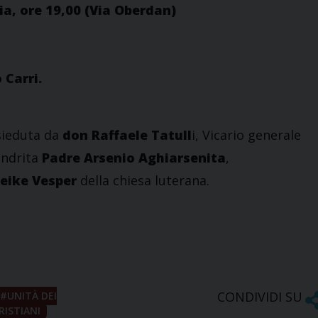
ia, ore 19,00 (Via Oberdan)
 Carri.
sieduta da
don Raffaele Tatull
i, Vicario generale
andrita
Padre Arsenio Aghiarsenita
,
eike Vesper
della chiesa luterana.
CONDIVIDI SU
UNITÀ DEI
RISTIANI