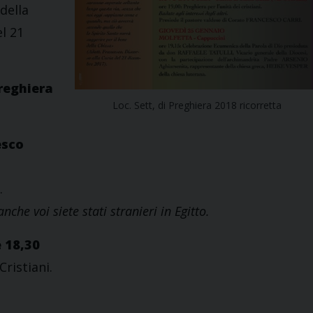
della
el 21
preghiera
Loc. Sett, di Preghiera 2018 ricorretta
esco
.
che voi siete stati stranieri in Egitto.
e 18,30
Cristiani.