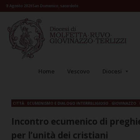
Skip
8 Agosto 2026
San Domenico, sacerdote
to
content
Home
Vescovo
Diocesi
CITTÀ
ECUMENISMO E DIALOGO INTERRELIGIOSO
GIOVINAZZO
Incontro ecumenico di preghi
per l’unità dei cristiani