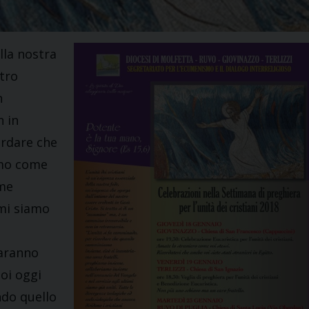
lla nostra
stro
n
n in
ordare che
amo come
eme
imi siamo
saranno
oi oggi
do quello