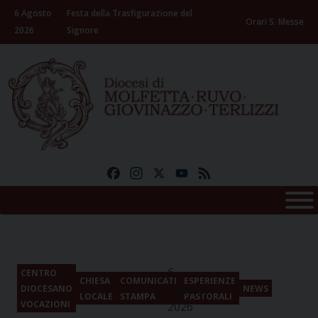
Skip
6 Agosto
Festa della Trasfigurazione del
to
Orari S. Messe
2026
Signore
content
Facebook
Instagram
X
YouTube
Feed
6
CENTRO
CHIESA
COMUNICATI
ESPERIENZE
Agosto
DIOCESANO
NEWS
LOCALE
STAMPA
PASTORALI
VOCAZIONI
2026