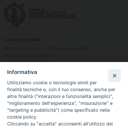
Curia diocesana
Piazza Giovene 4 – 70056 Molfetta (BA)
Centralino: 080 3374211
www.diocesimolfetta.it –
diocesimolfetta@pec.chiesacattolica.it
Informativa
Utilizziamo cookie o tecnologie simili per
Ufficio Comunicazioni sociali
finalità tecniche e, con il tuo consenso, anche per
altre finalità ("interazioni e funzionalità semplici",
Piazza Giovene 4 – 70056 Molfetta (BA)
"miglioramento dell'esperienza", "misurazione" e
comunicazionisociali@diocesimolfetta.it
"targeting e pubblicità") come specificato nella
cookie policy.
Cliccando su "accetta" acconsenti all'utilizzo dei
SEGUICI SU