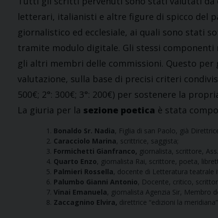
Tutti gli scritti pervenuti sono stati valutati da
letterari, italianisti e altre figure di spicco del
giornalistico ed ecclesiale, ai quali sono stati
tramite modulo digitale. Gli stessi componenti
gli altri membri delle commissioni. Questo per 
valutazione, sulla base di precisi criteri condivi
500€; 2°: 300€; 3°: 200€) per sostenere la propria
La giuria per la
sezione poetica
è stata compo
Bonaldo Sr. Nadia
, Figlia di san Paolo, già Direttric
Caracciolo Marina
, scrittrice, saggista;
Formichetti Gianfranco,
giornalista, scrittore, Ass
Quarto Enzo
, giornalista Rai, scrittore, poeta, libret
Palmieri Rossella
, docente di Letteratura teatrale i
Palumbo Gianni Antonio
, Docente, critico, scritto
Vinai Emanuela
, giornalista Agenzia Sir, Membro d
Zaccagnino Elvira,
direttrice “edizioni la meridiana”