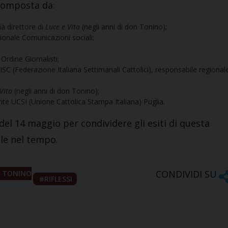
composta da:
ià direttore di
Luce e Vita
(negli anni di don Tonino);
azionale Comunicazioni sociali;
 Ordine Giornalisti;
FISC (Federazione Italiana Settimanali Cattolici), responsabile regional
Vita
(negli anni di don Tonino);
nte UCSI (Unione Cattolica Stampa Italiana) Puglia.
el 14 maggio per condividere gli esiti di questa
ile nel tempo.
CONDIVIDI SU
 TONINO
RIFLESSI