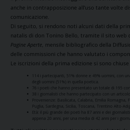
anche in contrapposizione all’uso tante volte di
comunicazione.
Di seguito, si rendono noti alcuni dati della prim
natalis di don Tonino Bello, tramite il sito web 
Pagine Aperte
, mensile bibliografico della Diff
delle commissioni che hanno valutato i compon
Le iscrizioni della prima edizione si sono chiuse
114 i partecipanti, 51% donne e 49% uomini, con una
degli uomini (51%) in quella poetica.
76 i poeti che hanno presentato un totale di 195 co
38 i giornalisti che hanno partecipato con un articolo
Provenienze: Basilicata, Calabria, Emilia Romagna, F
Puglia, Sardegna, Sicilia, Toscana, Trentino Alto-Adi
Età: il più grande dei poeti ha 87 anni e dei giornalis
appena 20 anni, per una media di 42 anni per i giornal