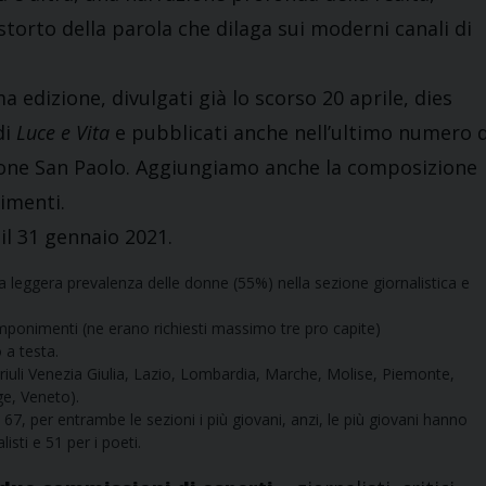
storto della parola che dilaga sui moderni canali di
a edizione, divulgati già lo scorso 20 aprile, dies
di
Luce e Vita
e pubblicati anche nell’ultimo numero d
usione San Paolo. Aggiungiamo anche la composizione
imenti.
 il 31 gennaio 2021.
 leggera prevalenza delle donne (55%) nella sezione giornalistica e
mponimenti (ne erano richiesti massimo tre pro capite)
 a testa.
riuli Venezia Giulia, Lazio, Lombardia, Marche, Molise, Piemonte,
ge, Veneto).
ti 67, per entrambe le sezioni i più giovani, anzi, le più giovani hanno
isti e 51 per i poeti.