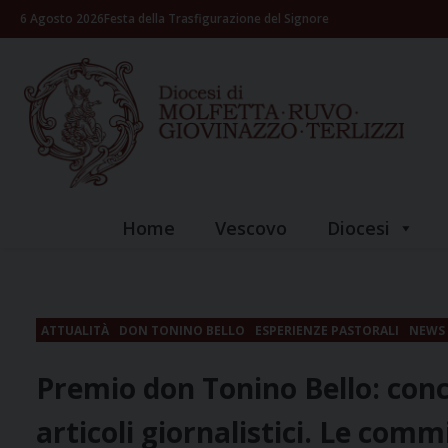
Skip
6 Agosto 2026
Festa della Trasfigurazione del Signore
to
content
Home
Vescovo
Diocesi
ATTUALITÀ
DON TONINO BELLO
ESPERIENZE PASTORALI
NEWS
Premio don Tonino Bello: concl
articoli giornalistici. Le comm