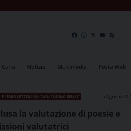
Facebook
Instagram
X
YouTube
Feed
Curia
Notizie
Multimedia
Posta Web
6 Agosto 20
PREMIO LETTERARIO “DON TONINO BELLO”
usa la valutazione di poesie e
issioni valutatrici