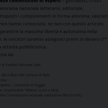
due commissioni di esperti
– giornalisti, critici
 panorama nazionale letterario, editoriale,
 sottoposti i componimenti in forma anonima, valutati
 non hanno conosciuto, se non con questo articolo,
garantire la massima libertà e autonomia nella
si. Ai vincitori saranno assegnati premi in denaro (1°:
 attività pubblicistica.
sta da:
e di Paoline Editoriale Libri;
. alla Cultura del comune di Rieti;
tista;
taliana – Università di Foggia;
re, responsabile “Riflessi” (Luce e Vita);
ella Commissione nazionale valutazione film (Cnvf.it);
.