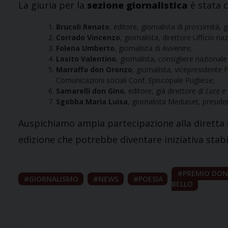
La giuria per la
sezione giornalistica
è stata 
Brucoli Renato
, editore, giornalista di prossimità, g
Corrado Vincenzo
, giornalista, direttore Ufficio n
Folena Umberto
, giornalista di Avvenire;
Losito Valentino
, giornalista, consigliere nazionale
Marraffa don Oronzo
, giornalista, vicepresidente 
Comunicazioni sociali Conf. Episcopale Pugliese;
Samarelli don Gino
, editore, già direttore di
Luce e 
Sgobba Maria Luisa
, giornalista Mediaset, preside
Auspichiamo ampia partecipazione alla diretta d
edizione che potrebbe diventare iniziativa stab
PREMIO DON
GIORNALISMO
NEWS
POESIA
BELLO