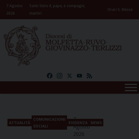
Skip
7 Agosto
Santi Sisto II, papa, e compagni,
to
Orari S. Messe
2026
martiri
content
Facebook
Instagram
X
YouTube
Feed
7
COMUNICAZIONI
ATTUALITÀ
EVIDENZA
NEWS
Agosto
SOCIALI
2026