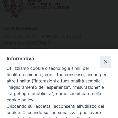
Curia diocesana
Piazza Giovene 4 – 70056 Molfetta (BA)
Centralino: 080 3374211
www.diocesimolfetta.it –
diocesimolfetta@pec.chiesacattolica.it
Informativa
Utilizziamo cookie o tecnologie simili per
Ufficio Comunicazioni sociali
finalità tecniche e, con il tuo consenso, anche per
altre finalità ("interazioni e funzionalità semplici",
Piazza Giovene 4 – 70056 Molfetta (BA)
"miglioramento dell'esperienza", "misurazione" e
comunicazionisociali@diocesimolfetta.it
"targeting e pubblicità") come specificato nella
cookie policy.
Cliccando su "accetta" acconsenti all'utilizzo dei
SEGUICI SU
cookie. Cliccando su "personalizza" puoi avere
Facebook
Instagram
X
YouTube
Feed