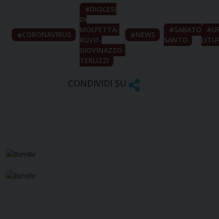
DIOCESI
DI
MOLFETTA-
SABATO
UF
CORONAVIRUS
NEWS
RUVO-
SANTO
LITU
GIOVINAZZO-
TERLIZZI
CONDIVIDI SU