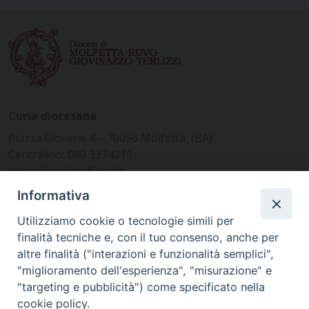
Curia diocesana
Piazza Giovene 4 – 70056 Molfetta (BA)
Centralino: 080 3374211
www.diocesimolfetta.it –
diocesimolfetta@pec.chiesacattolica.it
Informativa
Utilizziamo cookie o tecnologie simili per
Ufficio Comunicazioni sociali
finalità tecniche e, con il tuo consenso, anche per
altre finalità ("interazioni e funzionalità semplici",
Piazza Giovene 4 – 70056 Molfetta (BA)
"miglioramento dell'esperienza", "misurazione" e
comunicazionisociali@diocesimolfetta.it
"targeting e pubblicità") come specificato nella
cookie policy.