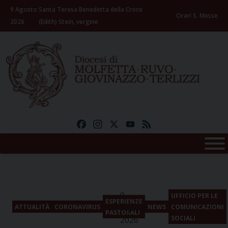
Skip
9 Agosto
Santa Teresa Benedetta della Croce
to
Orari S. Messe
2026
(Edith) Stein, vergine
content
Facebook
Instagram
X
YouTube
Feed
9
UFFICIO PER LE
ESPERIENZE
Agosto
ATTUALITÀ
CORONAVIRUS
NEWS
COMUNICAZIONI
PASTORALI
SOCIALI
2026