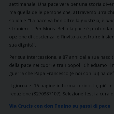
settimanale. Una pace vera per una storia diversa
ma quella delle persone che, attraverso un’alch
solidale. “La pace va ben oltre la giustizia, è
amo
straniero… Per Mons. Bello la pace è profondam
opzione di coscienza: è l’invito a costruire insi
sua dignità”.
Per sua intercessione, a 87 anni dalla sua nasci
della pace nei cuori e tra i popoli. Chiediamo i
guerra che Papa Francesco (e noi con lui) ha defi
Il giornale -16 pagine in formato ridotto, più m
redazione (3270387107). Selezione testi a cura d
Via Crucis con don Tonino su passi di pace