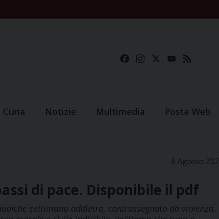
Facebook
Instagram
X
YouTube
Feed
Curia
Notizie
Multimedia
Posta Web
6 Agosto 20
ssi di pace. Disponibile il pdf
qualche settimana addietro, contrassegnato da violenza,