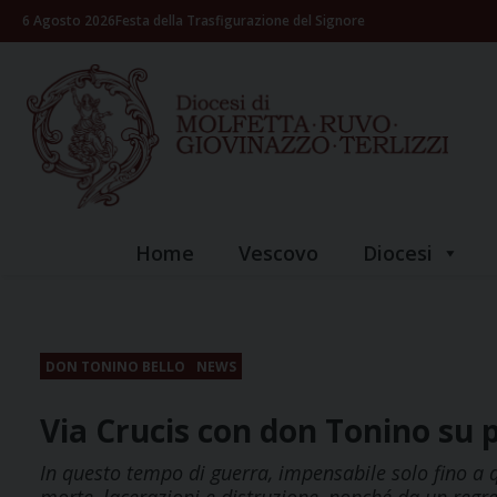
Skip
6 Agosto 2026
Festa della Trasfigurazione del Signore
to
content
Home
Vescovo
Diocesi
DON TONINO BELLO
NEWS
Via Crucis con don Tonino su pa
In questo tempo di guerra, impensabile solo fino a 