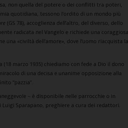
, non quella del potere o dei conflitti tra poteri,
imia quotidiana, tessono l’ordito di un mondo più
re
(GS 78), accoglienza dell’altro, del diverso, dello
ente radicata nel Vangelo e richiede una coraggios
eme una «civiltà dell’amore», dove l’uomo riacquista l
ta (18 marzo 1935) chiediamo con fede a Dio il dono
l miracolo di una decisa e unanime opposizione alla
nito “pazzia”.
aneggevole – è disponibile nelle parrocchie o in
i Luigi Sparapano, preghiere a cura dei redattori.