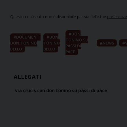
Questo contenuto non è disponibile per via delle tue
preferenze
DON
DOCUMENTI
DON
TONINO SU
DON TONINO
TONINO
NEWS
PASSI DI
BELLO
BELLO
PACE
ALLEGATI
via crucis con don tonino su passi di pace