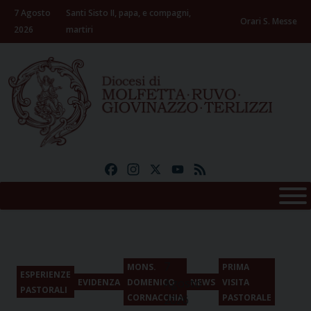
Skip
7 Agosto
Santi Sisto II, papa, e compagni,
to
Orari S. Messe
2026
martiri
content
Facebook
Instagram
X
YouTube
Feed
7
MONS.
PRIMA
ESPERIENZE
Agosto
EVIDENZA
DOMENICO
NEWS
VISITA
PASTORALI
CORNACCHIA
PASTORALE
2026