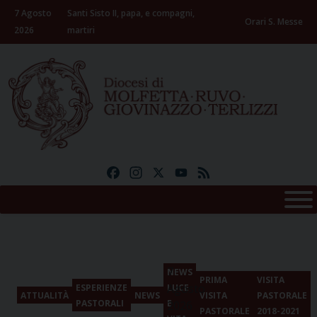
Skip
7 Agosto
Santi Sisto II, papa, e compagni,
to
Orari S. Messe
2026
martiri
content
Facebook
Instagram
X
YouTube
Feed
7
NEWS
PRIMA
VISITA
Agosto
ESPERIENZE
LUCE
ATTUALITÀ
NEWS
VISITA
PASTORALE
PASTORALI
E
2026
PASTORALE
2018-2021