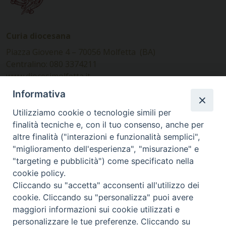
Curia diocesana
Piazza Giovene 4 – 70056 Molfetta (BA)
Centralino: 080 3374211
www.diocesimolfetta.it –
diocesimolfetta@pec.chiesacattolica.it
Informativa
Utilizziamo cookie o tecnologie simili per
Ufficio Comunicazioni sociali
finalità tecniche e, con il tuo consenso, anche per
altre finalità ("interazioni e funzionalità semplici",
Piazza Giovene 4 – 70056 Molfetta (BA)
"miglioramento dell'esperienza", "misurazione" e
comunicazionisociali@diocesimolfetta.it
"targeting e pubblicità") come specificato nella
cookie policy.
Cliccando su "accetta" acconsenti all'utilizzo dei
SEGUICI SU
cookie. Cliccando su "personalizza" puoi avere
Facebook
Instagram
X
YouTube
Feed
maggiori informazioni sui cookie utilizzati e
personalizzare le tue preferenze. Cliccando su