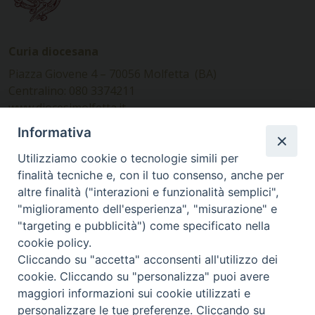
Curia diocesana
Piazza Giovene 4 – 70056 Molfetta (BA)
Centralino: 080 3374211
www.diocesimolfetta.it –
diocesimolfetta@pec.chiesacattolica.it
Informativa
Utilizziamo cookie o tecnologie simili per
Ufficio Comunicazioni sociali
finalità tecniche e, con il tuo consenso, anche per
altre finalità ("interazioni e funzionalità semplici",
Piazza Giovene 4 – 70056 Molfetta (BA)
"miglioramento dell'esperienza", "misurazione" e
comunicazionisociali@diocesimolfetta.it
"targeting e pubblicità") come specificato nella
cookie policy.
Cliccando su "accetta" acconsenti all'utilizzo dei
SEGUICI SU
cookie. Cliccando su "personalizza" puoi avere
Facebook
Instagram
X
YouTube
Feed
maggiori informazioni sui cookie utilizzati e
personalizzare le tue preferenze. Cliccando su