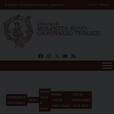
Skip
8 Agosto 2026
San Domenico, sacerdote
Orari S. Messe
to
content
Facebook
Instagram
X
YouTube
Feed
8
NEWS
PRIMA
VISITA
Agosto
ESPERIENZE
LUCE
NEWS
VISITA
PASTORALE
PASTORALI
E
2026
PASTORALE
2018-2021
VITA