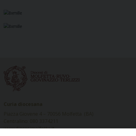
Curia diocesana
Piazza Giovene 4 – 70056 Molfetta (BA)
Centralino: 080 3374211
www.diocesimolfetta.it –
diocesimolfetta@pec.chiesacattolica.it