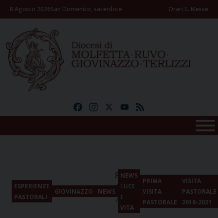
Skip
8 Agosto 2026
San Domenico, sacerdote
Orari S. Messe
to
content
Facebook
Instagram
X
YouTube
Feed
8
NEWS
PRIMA
VISITA
Agosto
ESPERIENZE
LUCE
GIOVINAZZO
NEWS
VISITA
PASTORALE
PASTORALI
E
2026
PASTORALE
2018-2021
VITA