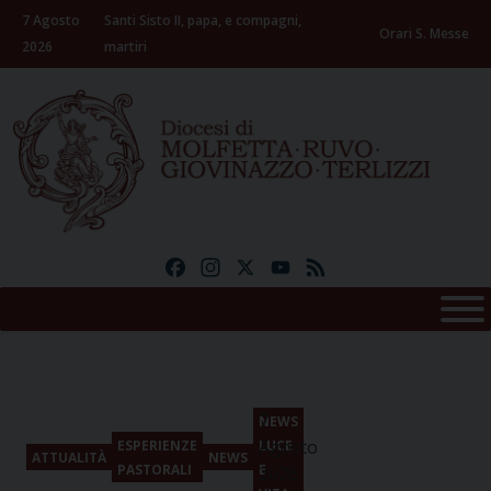
Skip
7 Agosto
Santi Sisto II, papa, e compagni,
to
Orari S. Messe
2026
martiri
content
Facebook
Instagram
X
YouTube
Feed
7
NEWS
Agosto
ESPERIENZE
LUCE
ATTUALITÀ
NEWS
PASTORALI
E
2026