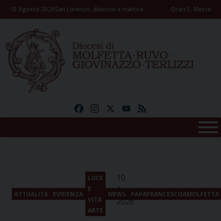
Skip
10 Agosto 2026
San Lorenzo, diacono e martire
Orari S. Messe
to
content
Facebook
Instagram
X
YouTube
Feed
10
LUCE
Agosto
E
ATTUALITÀ
EVIDENZA
NEWS
PAPAFRANCESCOAMOLFETTA
VITA
2026
ARTE