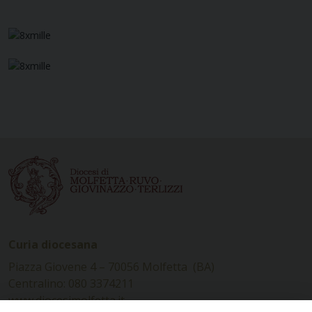
Curia diocesana
Piazza Giovene 4 – 70056 Molfetta (BA)
Centralino: 080 3374211
www.diocesimolfetta.it –