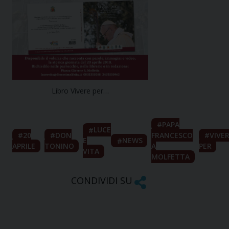
Libro Vivere per…
PAPA
LUCE
20
DON
FRANCESCO
VIVE
E
NEWS
APRILE
TONINO
A
PER
VITA
MOLFETTA
CONDIVIDI SU