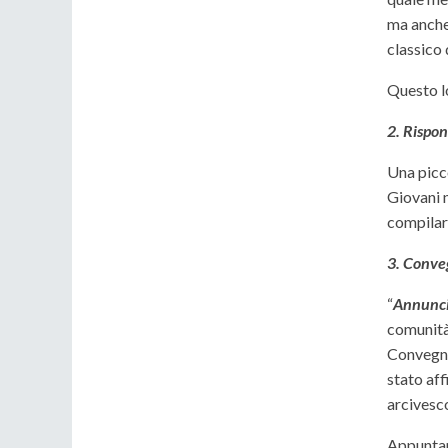
ma anche 
classico
Questo l
2. Rispo
Una picc
Giovani n
compilar
3. Conveg
“
Annuncia
comunità 
Convegno 
stato aff
arcivesco
Appuntam