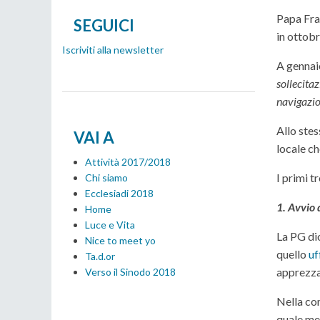
Papa Fra
SEGUICI
in ottobr
Iscriviti alla newsletter
A gennaio
sollecitaz
navigazio
Allo stes
VAI A
locale c
Attività 2017/2018
I primi tr
Chi siamo
Ecclesiadi 2018
1. Avvio 
Home
Luce e Vita
La PG dio
Nice to meet yo
quello
uf
Ta.d.or
apprezza
Verso il Sinodo 2018
Nella com
quale met