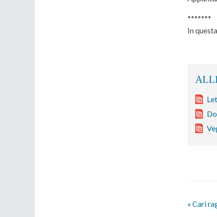
*******
In questa
Let
Do
Ve
«
Cari rag