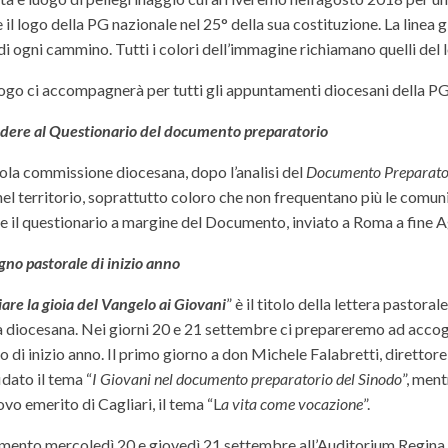
il logo della PG nazionale nel 25° della sua costituzione. La linea g
 di ogni cammino. Tutti i colori dell’immagine richiamano quelli d
ogo ci accompagnerà per tutti gli appuntamenti diocesani della PG
ndere al Questionario del documento preparatorio
ola commissione diocesana, dopo l’analisi del
Documento Preparato
el territorio, soprattutto coloro che non frequentano più le comunit
e il questionario a margine del Documento, inviato a Roma a fine 
no pastorale di inizio anno
re la gioia del Vangelo ai
Giov
ani
” è il titolo della lettera pastoral
diocesana. Nei giorni 20 e 21 settembre ci prepareremo ad accoglie
di inizio anno. Il primo giorno a don Michele Falabretti, direttore 
idato il tema “
I Giovani nel documento preparatorio del Sinodo
”, men
vo emerito di Cagliari, il tema “L
a vita come vocazione
”.
ento mercoledì 20 e giovedì 21 settembre all’Auditorium Regina Pa