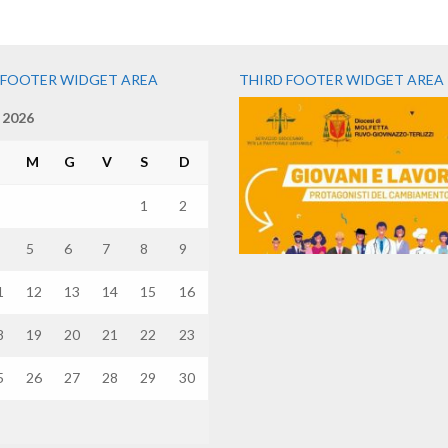
 FOOTER WIDGET AREA
THIRD FOOTER WIDGET AREA
 2026
M
M
G
V
S
D
1
2
5
6
7
8
9
1
12
13
14
15
16
8
19
20
21
22
23
5
26
27
28
29
30