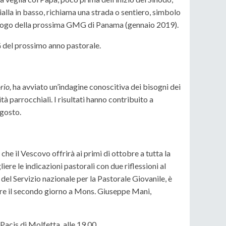
ialla in basso, richiama una strada o sentiero, simbolo
el logo della prossima GMG di Panama (gennaio 2019).
 del prossimo anno pastorale.
rio,
ha avviato un’indagine conoscitiva dei bisogni dei
à parrocchiali. I risultati hanno contribuito a
Agosto.
e che il Vescovo offrirà ai primi di ottobre a tutta la
re le indicazioni pastorali con due riflessioni al
del Servizio nazionale per la Pastorale Giovanile, è
tre il secondo giorno a Mons. Giuseppe Mani,
cis di Molfetta, alle 19.00.