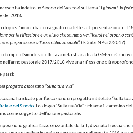
ncesco ha indetto un Sinodo dei Vescovi sul tema “
I giovani, la fed
e del 2018.
 di quest’anno ci ha consegnato una lettera di presentazione e il
Do
ione per la riflessione e un aiuto che spinge a verificarsi nel proprio c
ne in preparazione all’assemblea sinodale
”. (R. Sala, NPG 2/2017)
so tempo, il Sinodo si colloca a metà strada tra la GMG di Cracovi
he nell’anno pastorale 2017/2018 vive una riflessione più approfond
e passi:
del progetto diocesano “Sulla tua Via”
cesana ha ideato per l’occazione un progetto intitolato “Sulla tua 
ficiale del Sinodo.
Lo slogan “Sulla tua Via” richiama il cammino d
re, come soggetto dell’azione pastorale.
posizione grafica l’asse orizzontale della T, divenuta freccia che 
a e luogo di pellegrinaggio cui arriveremo nell’agosto 2018 per una