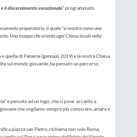
e e il discernimento vocazionale
” programmato
cumento preparatorio
, il quale
“
si mostra come una
ontesto. Una mappa che orienta ogni Chiesa locale nella
a e quella di Panama (gennaio 2019) e la nostra Chiesa
ita sul mondo giovanile, ha pensato un percorso.
via” e pensato ad un logo, che si pone accanto a
el giovane che vogliamo sempre più conoscere, amare e
indica piazza san Pietro, richiama non solo Roma,
 veglia col Papa, poco prima dell’inizio del Sinodo,