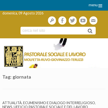
menu
domenica, 09 Agosto 2026
gestione
facebook
twitter
youtube
webmai
Skip
to
content
Tag:
giornata
ATTUALITÀ
,
ECUMENISMO E DIALOGO INTERRELIGIOSO
,
NEWS
,
UFFICIO PASTORALE SOCIALE E DEL LAVORO