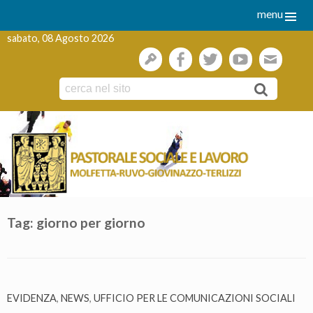
menu
sabato, 08 Agosto 2026
gestione
facebook
twitter
youtube
webmai
Skip
to
content
Tag:
giorno per giorno
EVIDENZA
,
NEWS
,
UFFICIO PER LE COMUNICAZIONI SOCIALI