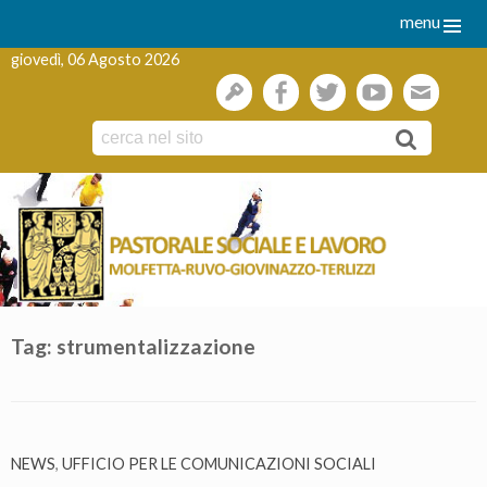
menu
giovedì, 06 Agosto 2026
gestione
facebook
twitter
youtube
webmai
Skip
to
content
Tag:
strumentalizzazione
NEWS
,
UFFICIO PER LE COMUNICAZIONI SOCIALI