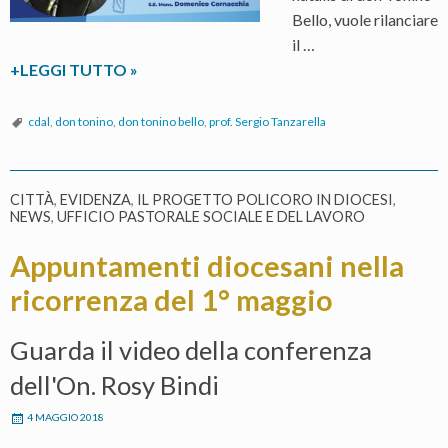
Bello, vuole rilanciare
il …
L’eredità
+LEGGI TUTTO
»
da
vivere.
cdal
,
don tonino
,
don tonino bello
,
prof. Sergio Tanzarella
Sfide
ai
laici
CITTÀ
,
EVIDENZA
,
IL PROGETTO POLICORO IN DIOCESI
,
NEWS
,
UFFICIO PASTORALE SOCIALE E DEL LAVORO
nel
magistero
Appuntamenti diocesani nella
di
ricorrenza del 1° maggio
don
Tonino
Bello
Guarda il video della conferenza
dell'On. Rosy Bindi
4 MAGGIO 2018