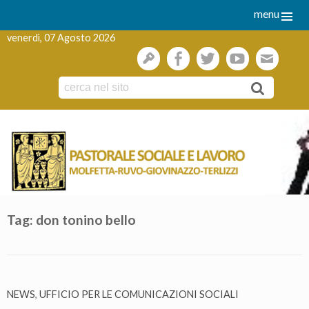
menu
venerdì, 07 Agosto 2026
gestione
facebook
twitter
youtube
webmai
Skip
to
content
Tag:
don tonino bello
NEWS
,
UFFICIO PER LE COMUNICAZIONI SOCIALI