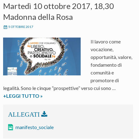
Martedì 10 ottobre 2017, 18,30
Madonna della Rosa
5 OTTOBRE 2017
Il lavoro come
vocazione,
opportunità, valore,
fondamento di
comunità e
promotore di
legalità. Sono le cinque “prospettive” verso cui sono …
Convegno
+LEGGI TUTTO
»
diocesano
in
preparazione
alla
manifesto_sociale
48^