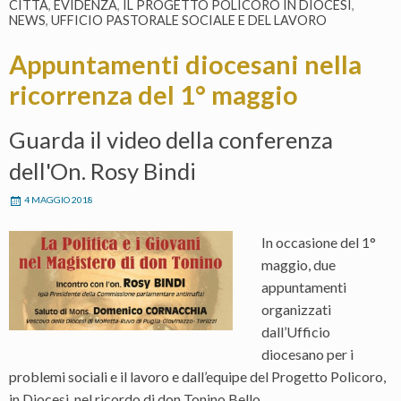
CITTÀ
,
EVIDENZA
,
IL PROGETTO POLICORO IN DIOCESI
,
NEWS
,
UFFICIO PASTORALE SOCIALE E DEL LAVORO
Appuntamenti diocesani nella
ricorrenza del 1° maggio
Guarda il video della conferenza
dell'On. Rosy Bindi
4 MAGGIO 2018
In occasione del 1°
maggio, due
appuntamenti
organizzati
dall’Ufficio
diocesano per i
problemi sociali e il lavoro e dall’equipe del Progetto Policoro,
in Diocesi, nel ricordo di don Tonino Bello