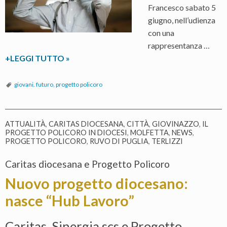
Francesco sabato 5
giugno, nell’udienza
con una
rappresentanza …
Imprenditori
+LEGGI TUTTO
»
si
nasce
giovani. futuro
,
progetto policoro
o
si
diventa?
ATTUALITÀ
,
CARITAS DIOCESANA
,
CITTÀ
,
GIOVINAZZO
,
IL
PROGETTO POLICORO IN DIOCESI
,
MOLFETTA
,
NEWS
,
PROGETTO POLICORO
,
RUVO DI PUGLIA
,
TERLIZZI
Caritas diocesana e Progetto Policoro
Nuovo progetto diocesano:
nasce “Hub Lavoro”
Caritas, Sinergia scs e Progetto