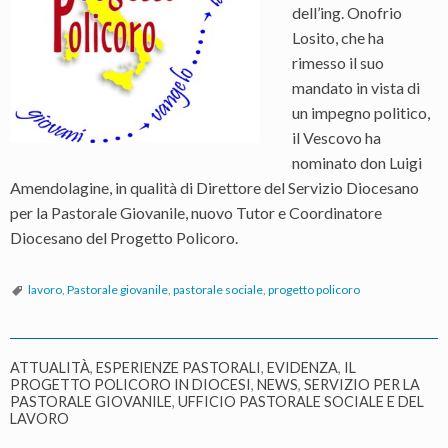
dell’ing. Onofrio
Losito, che ha
rimesso il suo
mandato in vista di
un impegno politico,
il Vescovo ha
nominato don Luigi
Amendolagine, in qualità di Direttore del Servizio Diocesano
per la Pastorale Giovanile, nuovo Tutor e Coordinatore
Diocesano del Progetto Policoro.
lavoro
,
Pastorale giovanile
,
pastorale sociale
,
progetto policoro
ATTUALITÀ
,
ESPERIENZE PASTORALI
,
EVIDENZA
,
IL
PROGETTO POLICORO IN DIOCESI
,
NEWS
,
SERVIZIO PER LA
PASTORALE GIOVANILE
,
UFFICIO PASTORALE SOCIALE E DEL
LAVORO