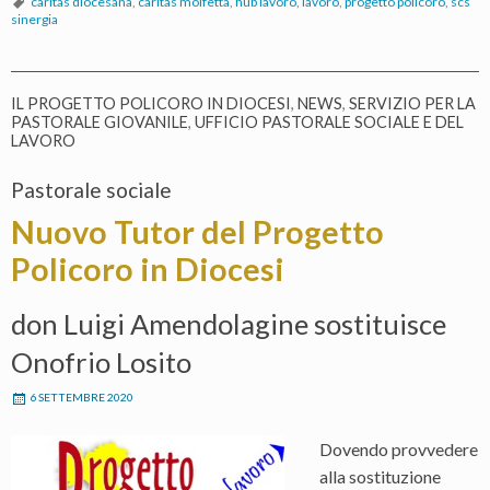
caritas diocesana
,
caritas molfetta
,
hub lavoro
,
lavoro
,
progetto policoro
,
scs
sinergia
IL PROGETTO POLICORO IN DIOCESI
,
NEWS
,
SERVIZIO PER LA
PASTORALE GIOVANILE
,
UFFICIO PASTORALE SOCIALE E DEL
LAVORO
Pastorale sociale
Nuovo Tutor del Progetto
Policoro in Diocesi
don Luigi Amendolagine sostituisce
Onofrio Losito
6 SETTEMBRE 2020
Dovendo provvedere
alla sostituzione