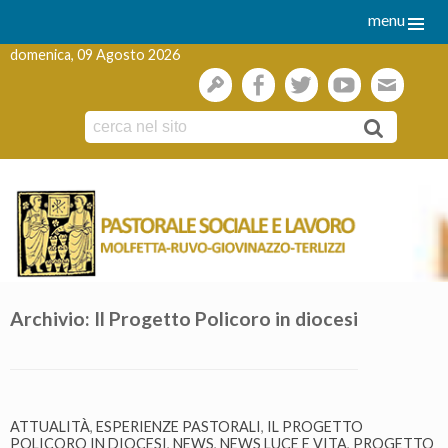
menu
domenica, 09 Agosto 2026
gestione
facebook
twitter
youtube
webmai
Skip
to
content
Archivio:
Il Progetto Policoro in diocesi
ATTUALITÀ
,
ESPERIENZE PASTORALI
,
IL PROGETTO
POLICORO IN DIOCESI
,
NEWS
,
NEWS LUCE E VITA
,
PROGETTO