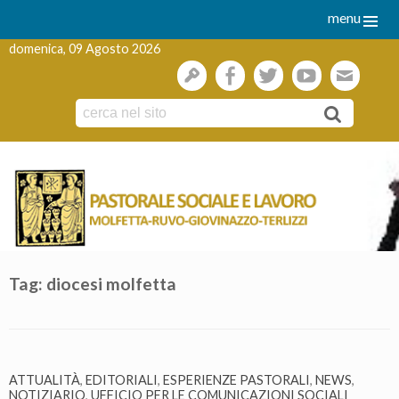
menu
domenica, 09 Agosto 2026
gestione
facebook
twitter
youtube
webmai
Skip
to
content
Tag:
diocesi molfetta
ATTUALITÀ
,
EDITORIALI
,
ESPERIENZE PASTORALI
,
NEWS
,
NOTIZIARIO
,
UFFICIO PER LE COMUNICAZIONI SOCIALI