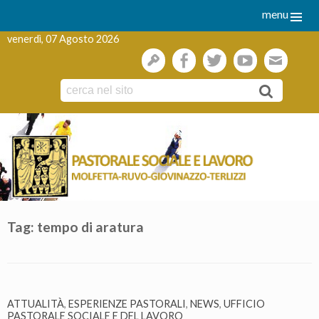
menu
venerdì, 07 Agosto 2026
gestione
facebook
twitter
youtube
webmai
Skip
to
content
Tag:
tempo di aratura
ATTUALITÀ
,
ESPERIENZE PASTORALI
,
NEWS
,
UFFICIO
PASTORALE SOCIALE E DEL LAVORO