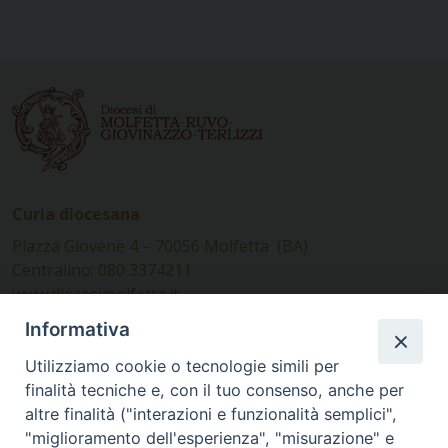
Curia diocesana
Piazza Giovene 4 – 70056 Molfetta (BA)
Centralino: 080 3374211
www.diocesimolfetta.it –
diocesimolfetta@pec.chiesacattolica.it
Informativa
Utilizziamo cookie o tecnologie simili per
Ufficio Comunicazioni sociali
finalità tecniche e, con il tuo consenso, anche per
altre finalità ("interazioni e funzionalità semplici",
Piazza Giovene 4 – 70056 Molfetta (BA)
"miglioramento dell'esperienza", "misurazione" e
comunicazionisociali@diocesimolfetta.it