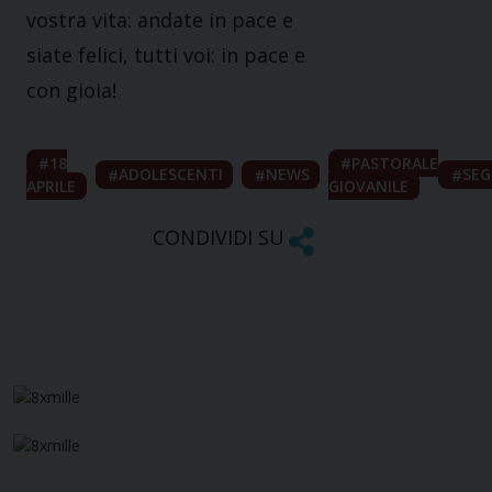
vostra vita: andate in pace e
siate felici, tutti voi: in pace e
con gioia!
18
PASTORALE
ADOLESCENTI
NEWS
SEG
APRILE
GIOVANILE
CONDIVIDI SU