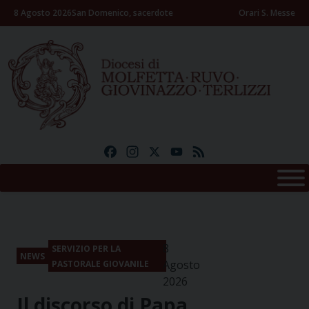
Skip
8 Agosto 2026
San Domenico, sacerdote
Orari S. Messe
to
content
Facebook
Instagram
X
YouTube
Feed
8
SERVIZIO PER LA
NEWS
Agosto
PASTORALE GIOVANILE
2026
Il discorso di Papa