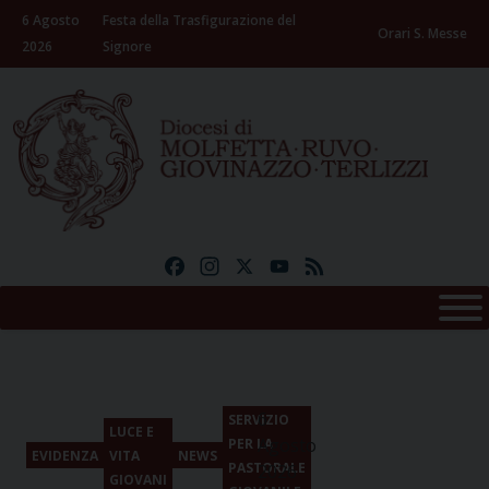
Skip
6 Agosto
Festa della Trasfigurazione del
to
Orari S. Messe
2026
Signore
content
Facebook
Instagram
X
YouTube
Feed
6
SERVIZIO
LUCE E
Agosto
PER LA
EVIDENZA
VITA
NEWS
PASTORALE
2026
GIOVANI