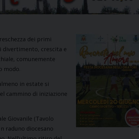
freschezza dei primi
i divertimento, crescita e
occhiale, comunemente
ro modo.
almeno in estate si
del cammino di iniziazione
le Giovanile (Tavolo
 un raduno diocesano
no. Nell’ultimo ritiro del