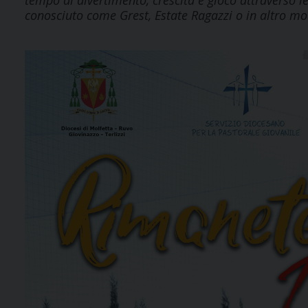
tempo di divertimento, crescita e gioco attraverso l
conosciuto come Grest, Estate Ragazzi o in altro m