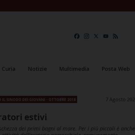
Facebook
Instagram
X
YouTube
Feed
Curia
Notizie
Multimedia
Posta Web
7 Agosto 20
 IL SINODO DEI GIOVANI - OTTOBRE 2018
atori estivi
schezza dei primi bagni al mare. Per i più piccoli è anche