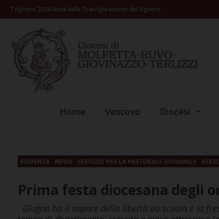
Skip
7 Agosto 2026
Festa della Trasfigurazione del Signore
to
content
Home
Vescovo
Diocesi
EVIDENZA
NEWS
SERVIZIO PER LA PASTORALE GIOVANILE
VERSO
Prima festa diocesana degli or
Giugno ha il sapore della libertà da scuola e la fre