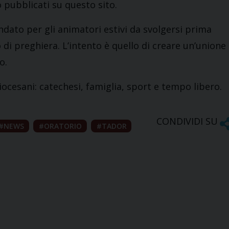
pubblicati su questo sito.
andato per gli animatori estivi da svolgersi prima
di preghiera. L’intento è quello di creare un’unione
o.
 diocesani: catechesi, famiglia, sport e tempo libero.
CONDIVIDI SU
NEWS
ORATORIO
TADOR