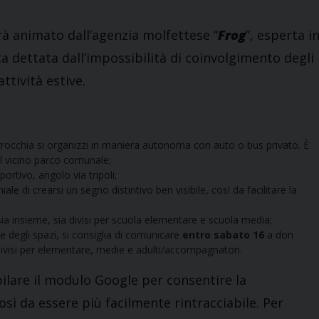
rà animato dall’agenzia molfettese “
Frog
”, esperta i
a dettata dall’impossibilità di coinvolgimento degli
ttività estive.
arrocchia si organizzi in maniera autonoma con auto o bus privato. È
l vicino parco comunale;
ortivo, angolo via tripoli;
ale di crearsi un segno distintivo ben visibile, così da facilitare la
 sia insieme, sia divisi per scuola elementare e scuola media;
 degli spazi, si consiglia di comunicare
entro sabato 16
a don
divisi per elementare, medie e adulti/accompagnatori.
mpilare il modulo Google per consentire la
così da essere più facilmente rintracciabile. Per