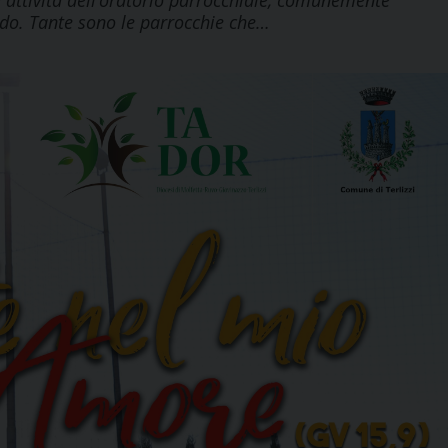
e attività dell’oratorio parrocchiale, comunemente
odo. Tante sono le parrocchie che…