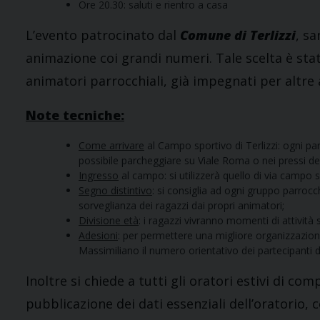
Ore 20.30: saluti e rientro a casa
L’evento patrocinato dal
Comune di Terlizzi
, sa
animazione coi grandi numeri. Tale scelta è stat
animatori parrocchiali, già impegnati per altre a
Note tecniche:
Come arrivare
al Campo sportivo di Terlizzi: ogni p
possibile parcheggiare su Viale Roma o nei pressi de
Ingresso
al campo: si utilizzerà quello di via campo sp
Segno distintivo
: si consiglia ad ogni gruppo parrocchi
sorveglianza dei ragazzi dai propri animatori;
Divisione età
: i ragazzi vivranno momenti di attività
Adesioni
: per permettere una migliore organizzazione
Massimiliano il numero orientativo dei partecipanti 
Inoltre si chiede a tutti gli oratori estivi di co
pubblicazione dei dati essenziali dell’oratorio, 