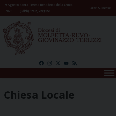
Skip
9 Agosto
Santa Teresa Benedetta della Croce
to
Orari S. Messe
2026
(Edith) Stein, vergine
content
Facebook
Instagram
X
YouTube
Feed
Chiesa Locale