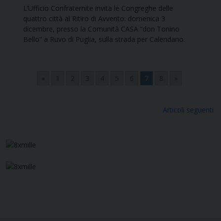
L’Ufficio Confraternite invita le Congreghe delle
quattro città al Ritiro di Avvento: domenica 3
dicembre, presso la Comunità CASA “don Tonino
Bello” a Ruvo di Puglia, sulla strada per Calendano.
«
1
2
3
4
5
6
7
8
»
Navigazione
Articoli seguenti
articoli