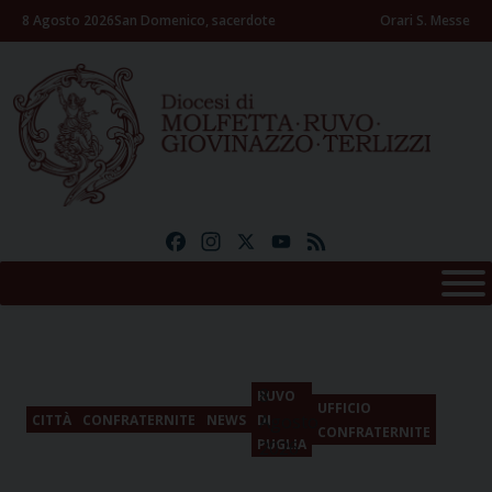
Skip
8 Agosto 2026
San Domenico, sacerdote
Orari S. Messe
to
content
Facebook
Instagram
X
YouTube
Feed
8
RUVO
UFFICIO
Agosto
CITTÀ
CONFRATERNITE
NEWS
DI
CONFRATERNITE
PUGLIA
2026