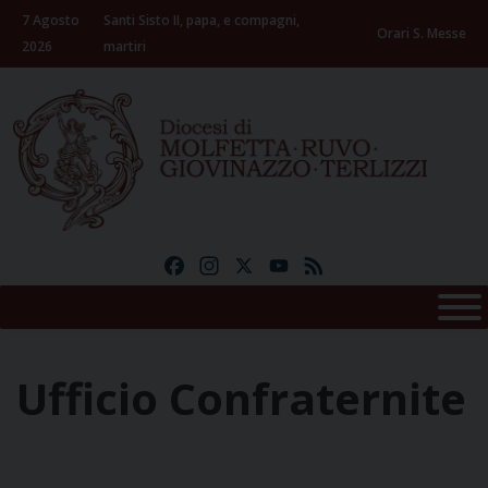
Skip
7 Agosto
Santi Sisto II, papa, e compagni,
to
Orari S. Messe
2026
martiri
content
Facebook
Instagram
X
YouTube
Feed
Ufficio Confraternite