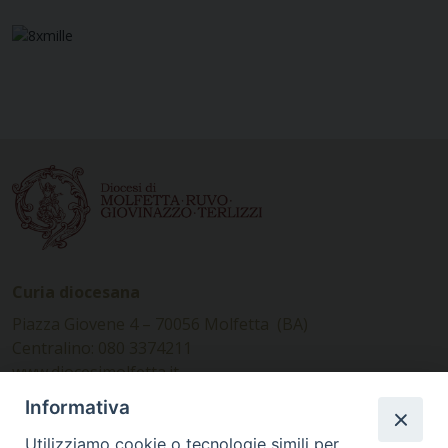
Curia diocesana
Piazza Giovene 4 – 70056 Molfetta (BA)
Centralino: 080 3374211
www.diocesimolfetta.it –
diocesimolfetta@pec.chiesacattolica.it
Informativa
Utilizziamo cookie o tecnologie simili per