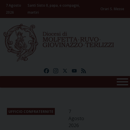
Skip
7 Agosto
Santi Sisto II, papa, e compagni,
to
Orari S. Messe
2026
martiri
content
Facebook
Instagram
X
YouTube
Feed
7
UFFICIO CONFRATERNITE
Agosto
2026