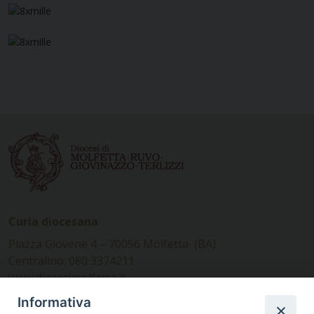
Curia diocesana
Piazza Giovene 4 – 70056 Molfetta (BA)
Centralino: 080 3374211
www.diocesimolfetta.it –
diocesimolfetta@pec.chiesacattolica.it
Informativa