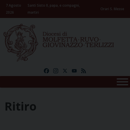
Skip
7 Agosto
Santi Sisto II, papa, e compagni,
to
Orari S. Messe
2026
martiri
content
Facebook
Instagram
X
YouTube
Feed
Ritiro