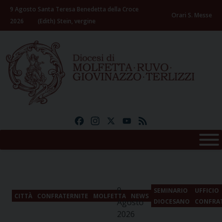
Skip
9 Agosto
Santa Teresa Benedetta della Croce
to
Orari S. Messe
2026
(Edith) Stein, vergine
content
Facebook
Instagram
X
YouTube
Feed
9
SEMINARIO
UFFICIO
CITTÀ
CONFRATERNITE
MOLFETTA
NEWS
Agosto
DIOCESANO
CONFRA
2026