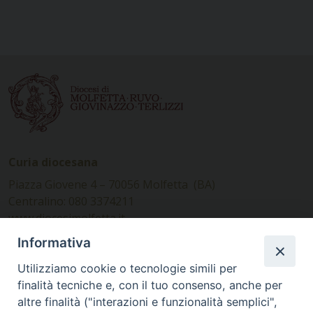
Curia diocesana
Piazza Giovene 4 – 70056 Molfetta (BA)
Centralino: 080 3374211
www.diocesimolfetta.it –
diocesimolfetta@pec.chiesacattolica.it
Informativa
Utilizziamo cookie o tecnologie simili per
Ufficio Comunicazioni sociali
finalità tecniche e, con il tuo consenso, anche per
altre finalità ("interazioni e funzionalità semplici",
Piazza Giovene 4 – 70056 Molfetta (BA)