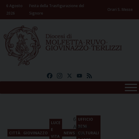
Skip
6 Agosto
Festa della Trasfigurazione del
to
Orari S. Messe
2026
Signore
content
Facebook
Instagram
X
YouTube
Feed
6
UFFICIO
LUCE
Agosto
BENI
E
CITTÀ
GIOVINAZZO
NEWS
CULTURALI
2026
VITA