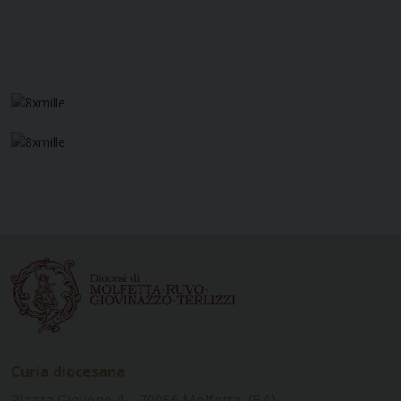
Curia diocesana
Piazza Giovene 4 – 70056 Molfetta (BA)