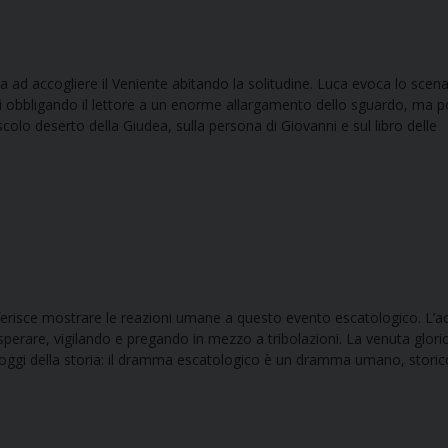
a ad accogliere il Veniente abitando la solitudine. Luca evoca lo scena
iosi obbligando il lettore a un enorme allargamento dello sguardo, ma p
uscolo deserto della Giudea, sulla persona di Giovanni e sul libro delle
ferisce mostrare le reazioni umane a questo evento escatologico. L’a
a sperare, vigilando e pregando in mezzo a tribolazioni. La venuta glori
l’oggi della storia: il dramma escatologico è un dramma umano, storic