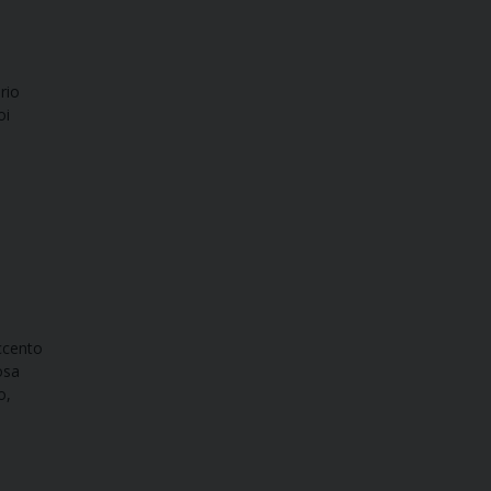
rio
oi
ccento
osa
o,