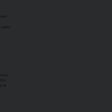
embri
n abita
raduce
isto:
e la