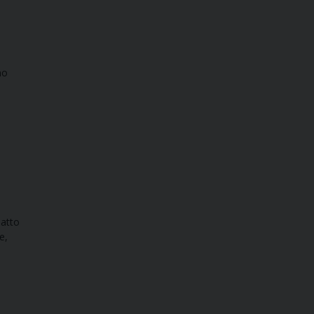
mo
 atto
e,