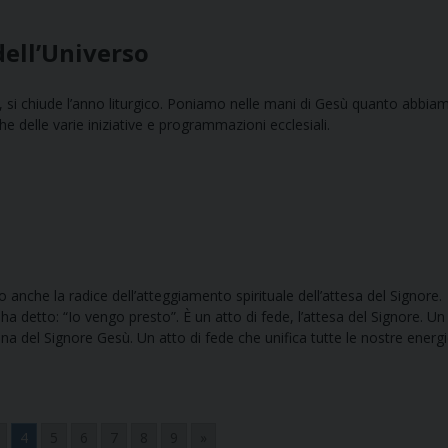
dell’Universo
o, si chiude l’anno liturgico. Poniamo nelle mani di Gesù quanto abbia
che delle varie iniziative e programmazioni ecclesiali.
o anche la radice dell’atteggiamento spirituale dell’attesa del Signore.
a detto: “Io vengo presto”. È un atto di fede, l’attesa del Signore. Un
na del Signore Gesù. Un atto di fede che unifica tutte le nostre energi
4
5
6
7
8
9
»