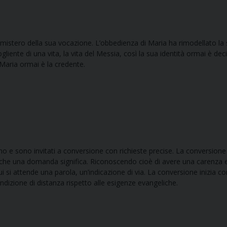
 mistero della sua vocazione. L’obbedienza di Maria ha rimodellato la
iente di una vita, la vita del Messia, così la sua identità ormai è dec
 Maria ormai è la credente.
o e sono invitati a conversione con richieste precise. La conversion
ò che una domanda significa. Riconoscendo cioè di avere una carenza 
ui si attende una parola, un’indicazione di via. La conversione inizia co
ndizione di distanza rispetto alle esigenze evangeliche.