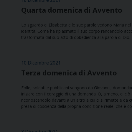
18 Dicembre 2021
Quarta domenica di Avvento
Lo sguardo di Elisabetta e le sue parole vedono Maria nel
identità. Come ha riplasmato il suo corpo rendendolo accogl
trasformata dal suo atto di obbedienza alla parola di Dio.
10 Dicembre 2021
Terza domenica di Avvento
Folle, soldati e pubblicani vengono da Giovanni, domandan
iniziare con il coraggio di una domanda. O, almeno, di ci
riconoscendolo davanti a un altro a cui ci si rimette e da c
presa di coscienza della propria condizione reale, che è co
3 Dicembre 2021