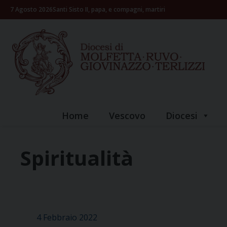
Skip
7 Agosto 2026
Santi Sisto II, papa, e compagni, martiri
to
content
Home
Vescovo
Diocesi
Spiritualità
4 Febbraio 2022