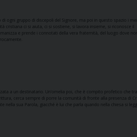
 di ogni gruppo di discepoli del Signore, ma poi in questo spazio i m
 cristiana ci si aiuta, ci si sostiene, si lavora insieme, si riconosce il
i umanizza e prende i connotati della vera fraternità, del luogo dove no
iprocamente.
izzata a un destinatario. Un’omelia poi, che è compito profetico che t
rittura, cerca sempre di porre la comunità di fronte alla presenza di Cr
ente nella sua Parola, giacché è lui che parla quando nella chiesa si legg