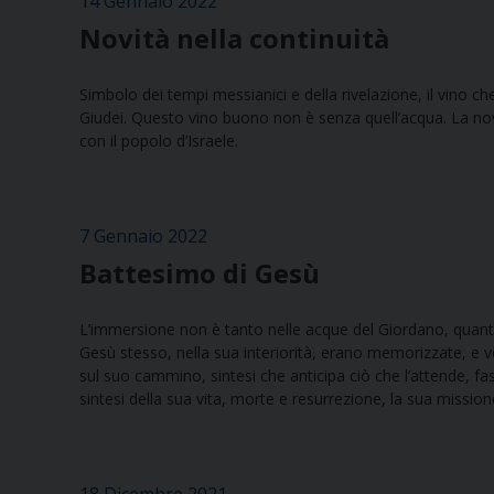
14 Gennaio 2022
Novità nella continuità
Simbolo dei tempi messianici e della rivelazione, il vino ch
Giudei. Questo vino buono non è senza quell’acqua. La novi
con il popolo d’Israele.
7 Gennaio 2022
Battesimo di Gesù
L’immersione non è tanto nelle acque del Giordano, quanto
Gesù stesso, nella sua interiorità, erano memorizzate, e 
sul suo cammino, sintesi che anticipa ciò che l’attende, fas
sintesi della sua vita, morte e resurrezione, la sua missio