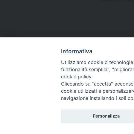
Navigazione
articoli
Informativa
Utilizziamo cookie o tecnologie s
funzionalità semplici", "miglior
cookie policy.
Curia diocesana
Cliccando su "accetta" acconsent
cookie utilizzati e personalizza
Piazza Giovene 4 – 70056 Molfetta (BA)
navigazione installando i soli co
Centralino: 080 3374211
www.diocesimolfetta.it – diocesimolfetta@pec.chiesacattol
Personalizza
Privacy Policy - trasparenza
© 2