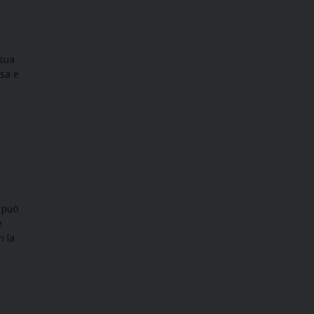
 sua
isa e
e può
e
n la