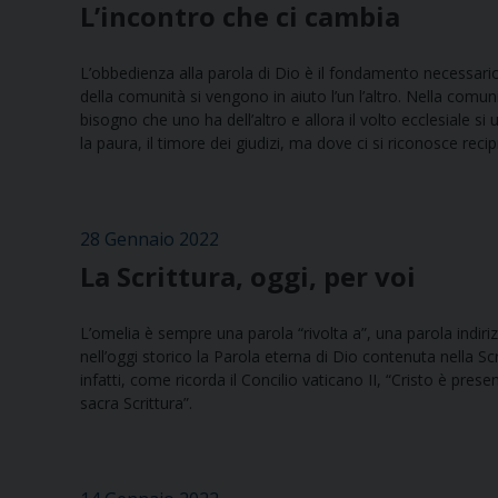
L’incontro che ci cambia
L’obbedienza alla parola di Dio è il fondamento necessario
della comunità si vengono in aiuto l’un l’altro. Nella comunità
bisogno che uno ha dell’altro e allora il volto ecclesiale s
la paura, il timore dei giudizi, ma dove ci si riconosce rec
28 Gennaio 2022
La Scrittura, oggi, per voi
L’omelia è sempre una parola “rivolta a”, una parola indir
nell’oggi storico la Parola eterna di Dio contenuta nella Sc
infatti, come ricorda il Concilio vaticano II, “Cristo è pres
sacra Scrittura”.