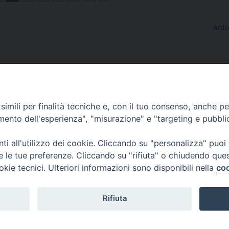
Artic
imili per finalità tecniche e, con il tuo consenso, anche per 
amento dell'esperienza", "misurazione" e "targeting e pubbli
Ufficio Comunicazioni sociali
i all'utilizzo dei cookie. Cliccando su "personalizza" puoi
re le tue preferenze. Cliccando su "rifiuta" o chiudendo que
Piazza Giovene 4 – 70056 Molfetta (BA)
okie tecnici. Ulteriori informazioni sono disponibili nella
coo
comunicazionisociali@diocesimolfetta.it
ica.it
Rifiuta
016 - 2026 Diocesi Molfetta Ruvo Giovinazzo Terlizzi