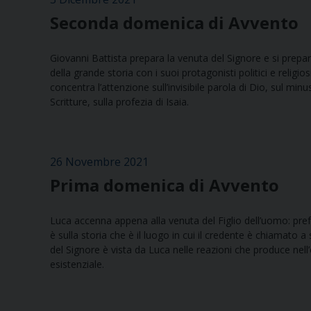
Seconda domenica di Avvento
Giovanni Battista prepara la venuta del Signore e si prepar
della grande storia con i suoi protagonisti politici e relig
concentra l’attenzione sull’invisibile parola di Dio, sul min
Scritture, sulla profezia di Isaia.
26 Novembre 2021
Prima domenica di Avvento
Luca accenna appena alla venuta del Figlio dell’uomo: pre
è sulla storia che è il luogo in cui il credente è chiamato 
del Signore è vista da Luca nelle reazioni che produce nel
esistenziale.