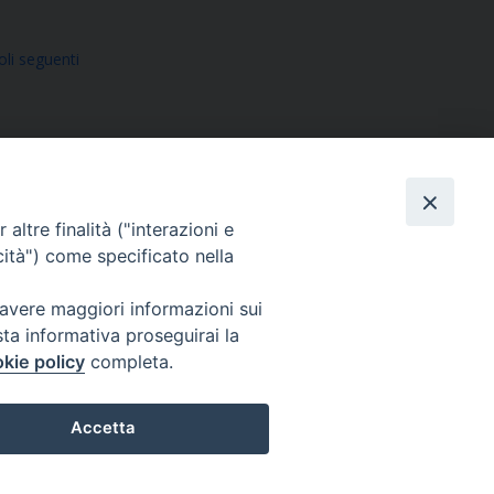
oli seguenti
altre finalità ("interazioni e
cità") come specificato nella
SEGUICI SU
 avere maggiori informazioni sui
sta informativa proseguirai la
Facebook
Instagram
X
YouTube
Feed
kie policy
completa.
Accetta
Preferenze Cookie