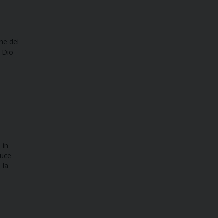
one dei
a Dio
 in
luce
 la