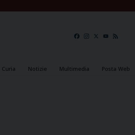
Facebook
Instagram
X
YouTube
Feed
Curia
Notizie
Multimedia
Posta Web