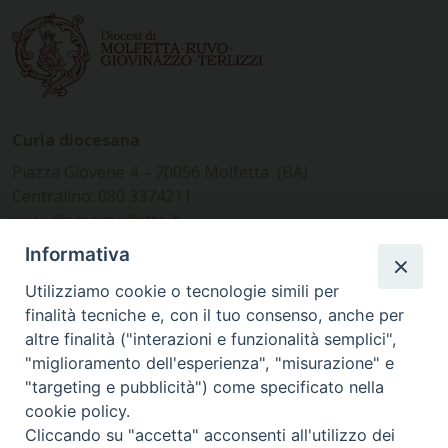
Curia diocesana
Piazza Giovene 4 – 70056 Molfetta (BA)
Centralino: 080 3374211
www.diocesimolfetta.it –
diocesimolfetta@pec.chiesacattolica.it
Informativa
Utilizziamo cookie o tecnologie simili per
Ufficio Comunicazioni sociali
finalità tecniche e, con il tuo consenso, anche per
altre finalità ("interazioni e funzionalità semplici",
Piazza Giovene 4 – 70056 Molfetta (BA)
"miglioramento dell'esperienza", "misurazione" e
comunicazionisociali@diocesimolfetta.it
"targeting e pubblicità") come specificato nella
cookie policy.
Cliccando su "accetta" acconsenti all'utilizzo dei
SEGUICI SU