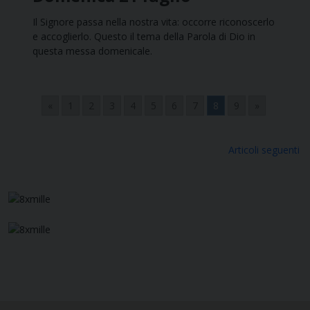
Il Signore passa nella nostra vita: occorre riconoscerlo
e accoglierlo. Questo il tema della Parola di Dio in
questa messa domenicale.
«
1
2
3
4
5
6
7
8
9
»
Navigazione
Articoli seguenti
articoli