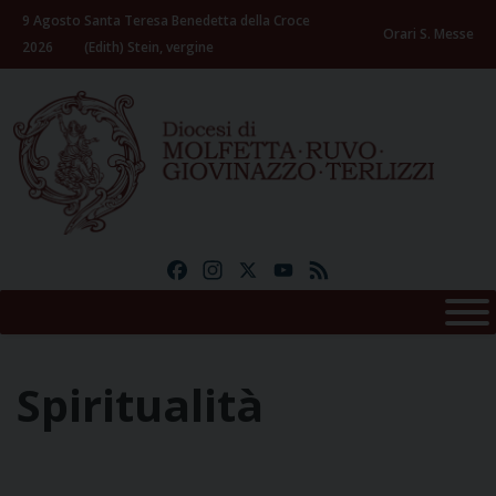
Skip
9 Agosto
Santa Teresa Benedetta della Croce
to
Orari S. Messe
2026
(Edith) Stein, vergine
content
Facebook
Instagram
X
YouTube
Feed
Spiritualità