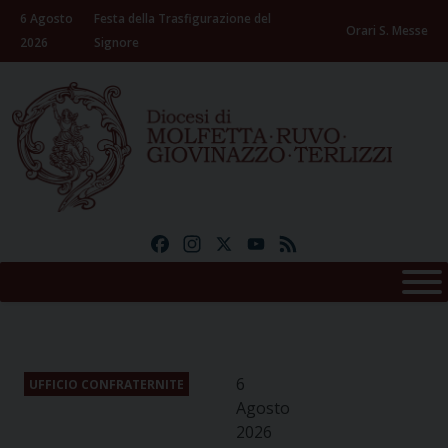
Skip
6 Agosto
Festa della Trasfigurazione del
to
Orari S. Messe
2026
Signore
content
Facebook
Instagram
X
YouTube
Feed
6
UFFICIO CONFRATERNITE
Agosto
2026