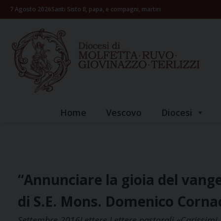
Skip
7 Agosto 2026
Santi Sisto II, papa, e compagni, martiri
to
content
Home
Vescovo
Diocesi
“Annunciare la gioia del vange
di S.E. Mons. Domenico Corna
Settembre 2016Lettere Lettere pastorali «Carissimi, 