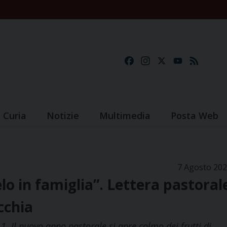
Facebook
Instagram
X
YouTube
Feed
Curia
Notizie
Multimedia
Posta Web
7 Agosto 20
lo in famiglia”. Lettera pastoral
cchia
1. Il nuovo anno pastorale si apre colmo dei frutti di