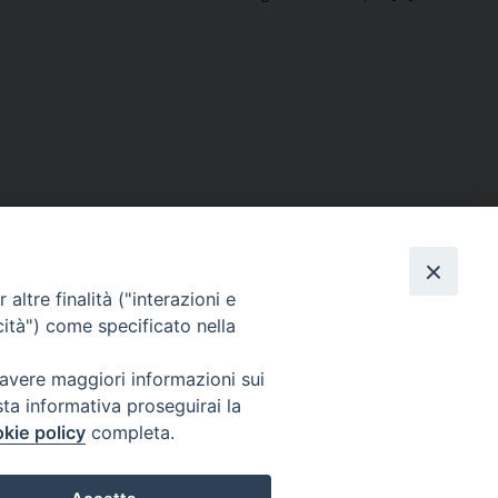
altre finalità ("interazioni e
cità") come specificato nella
SEGUICI SU
 avere maggiori informazioni sui
sta informativa proseguirai la
Facebook
Instagram
X
YouTube
Feed
kie policy
completa.