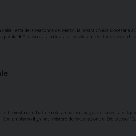
tà della Festa della Madonna dei Martiri, la nostra Chiesa diocesana acc
parola di Dio ascoltata, ci invita a considerare che tutti, specie chi vi
ale
tutti i vostri cari. Tutto è colorato di luce, di gioia, di serenità e di pa
! Contempliamo il grande mistero dell’incarnazione di Dio stesso! “Ca