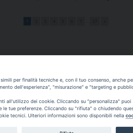
1
2
3
4
5
6
7
...
27
»
imili per finalità tecniche e, con il tuo consenso, anche per 
amento dell'esperienza", "misurazione" e "targeting e pubbli
Ufficio Comunicazioni sociali
i all'utilizzo dei cookie. Cliccando su "personalizza" puoi
re le tue preferenze. Cliccando su "rifiuta" o chiudendo que
Piazza Giovene 4 – 70056 Molfetta (BA)
okie tecnici. Ulteriori informazioni sono disponibili nella
coo
comunicazionisociali@diocesimolfetta.it
ica.it