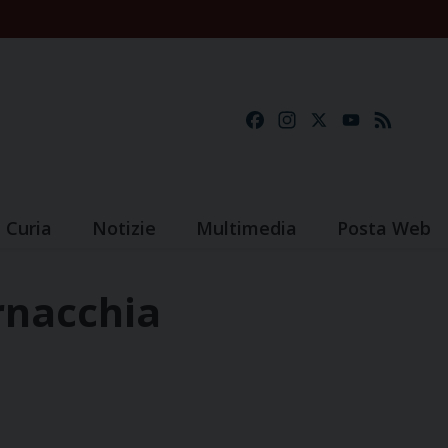
Facebook
Instagram
X
YouTube
Feed
Curia
Notizie
Multimedia
Posta Web
rnacchia