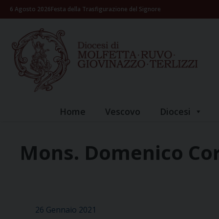
Skip
6 Agosto 2026
Festa della Trasfigurazione del Signore
to
content
Home
Vescovo
Diocesi
Mons. Domenico Co
26 Gennaio 2021