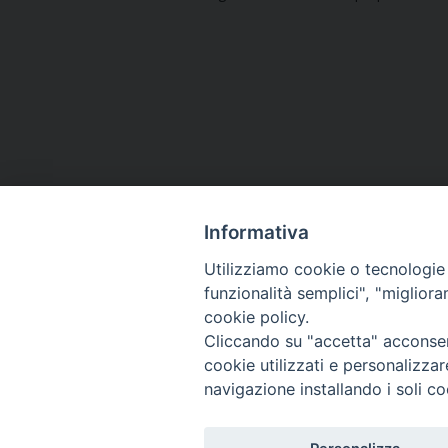
Navigazione
articoli
Informativa
Utilizziamo cookie o tecnologie s
funzionalità semplici", "miglior
cookie policy.
Curia diocesana
Cliccando su "accetta" acconsent
cookie utilizzati e personalizza
Piazza Giovene 4 – 70056 Molfetta (BA)
navigazione installando i soli co
Centralino: 080 3374211
www.diocesimolfetta.it – diocesimolfetta@pec.chiesacattol